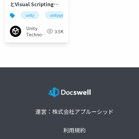
とVisual Scriptingで
お手軽！Unityでロボッ
unity
unitysync
トを動かそう！
Unity
3.5K
Technologies
Japan
運営：株式会社アプルーシッド
利用規約