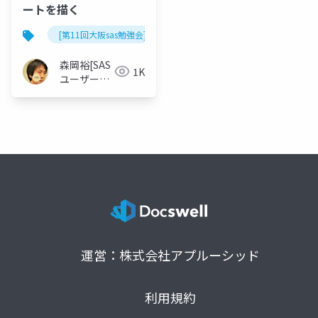
ートを描く
[第11回大阪sas勉強会]
森岡裕[SAS
1K
ユーザー総
会世話人]
運営：株式会社アプルーシッド
利用規約