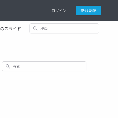
ログイン
新規登録
検索
てのスライド
検索