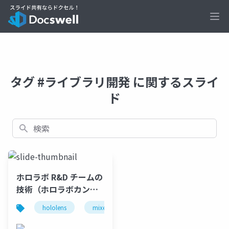
Ope
タグ #ライブラリ開発 に関するスライ
ド
検索
ホロラボ R&D チームの
技術（ホロラボカンフ
ァレンス 2022 発表スラ
hololens
mixed reality
holoconf22
イド）