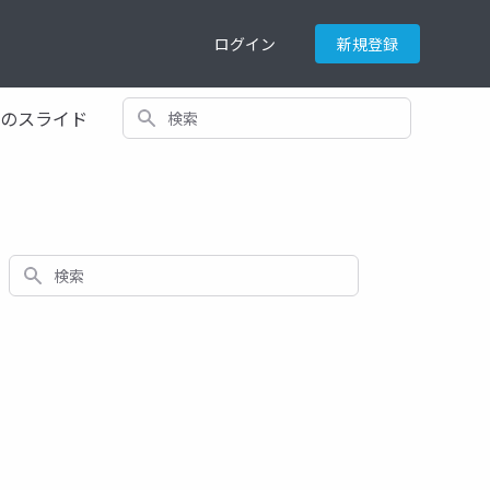
ログイン
新規登録
検索
てのスライド
検索