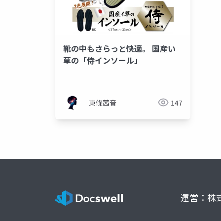
靴の中もさらっと快適。 国産い
草の「侍インソール」
東條茜音
147
運営：株