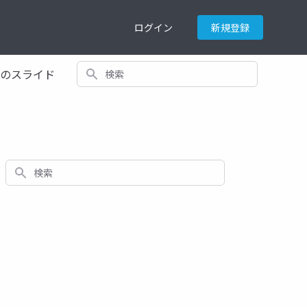
ログイン
新規登録
検索
てのスライド
検索