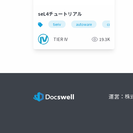
seL4チュートリアル
tieriv
autoware
computing
TIER IV
19.3K
運営：株