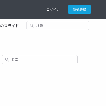
ログイン
新規登録
検索
てのスライド
検索