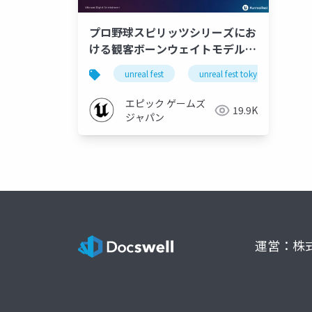
プロ野球スピリッツシリーズにお
ける観客ボーンウェイトモデルの
多量描画について | Unreal Fest
unreal fest
unreal fest tokyo 2025
Tokyo 2025
エピック ゲームズ
19.9K
ジャパン
運営：株