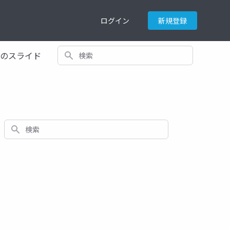
ログイン
新規登録
検索
てのスライド
検索