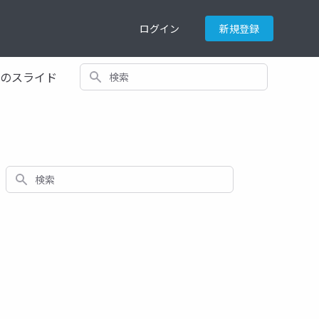
ログイン
新規登録
検索
てのスライド
検索