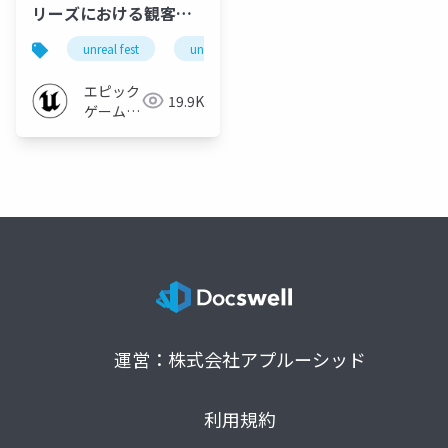
リーズにおける観客ボ
ーンウェイトモデルの
unreal fest
unreal fest tokyo 2025
多量描画について |
Unreal Fest Tokyo
エピック
19.9K
2025
ゲームズ
ジャパン
運営：株式会社アプルーシッド
利用規約