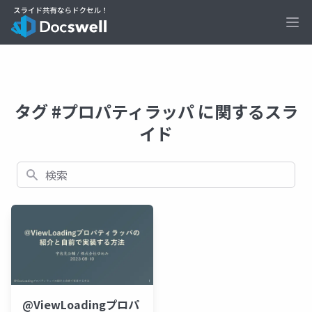
Ope
タグ #プロパティラッパ に関するスラ
イド
検索
@ViewLoadingプロパ