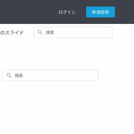
ログイン
新規登録
検索
てのスライド
検索