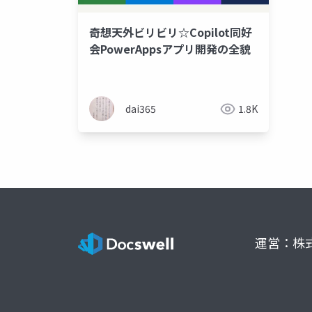
奇想天外ビリビリ☆Copilot同好
会PowerAppsアプリ開発の全貌
dai365
1.8K
運営：株