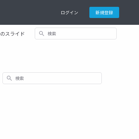
ログイン
新規登録
検索
てのスライド
検索