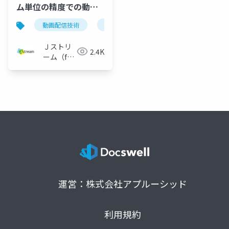
ム単位の精度での動画
の差し替え_大LT2023
動画配信技術
oss
春 in Aizu
Ｊストリ
2.4K
ーム（for
Engineer）
運営：株式会社アプルーシッド
利用規約