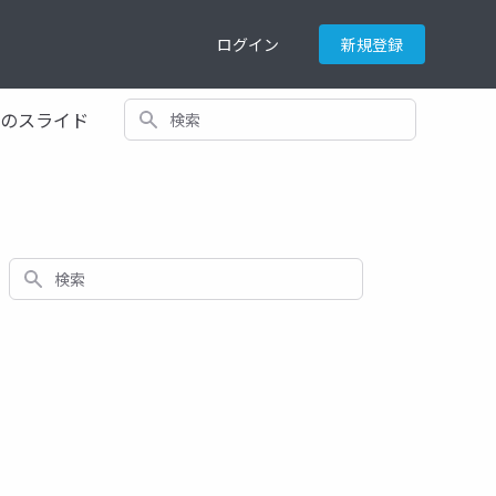
ログイン
新規登録
検索
てのスライド
検索