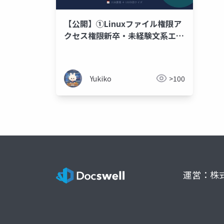
【公開】①Linuxファイル権限ア
クセス権限新卒・未経験文系エン
ジニア向け_202604192318(５分
クイズあり)
Yukiko
>100
運営：株