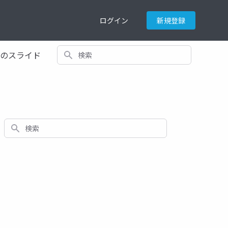
ログイン
新規登録
検索
てのスライド
検索