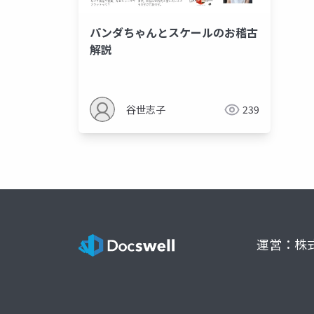
パンダちゃんとスケールのお稽古
解説
谷世志子
239
運営：株