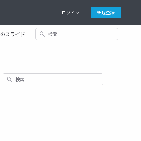
ログイン
新規登録
検索
てのスライド
検索