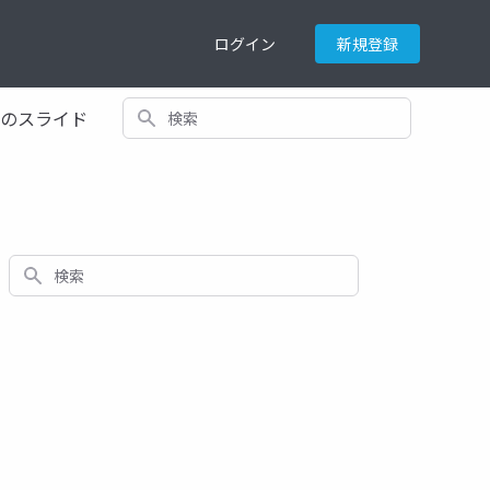
ログイン
新規登録
検索
てのスライド
検索