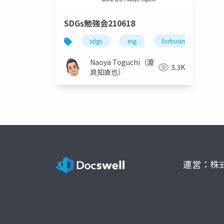
SDGs勉強会210618
sdgs
esg
forbusinessperson
Naoya Toguchi（渡
3.3K
具知直也）
運営：株