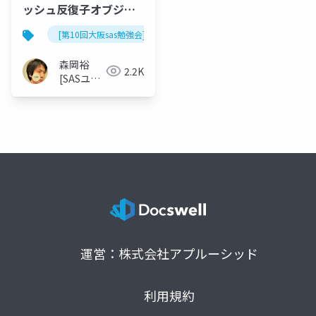
ッシュ反復子オブジェ
クトの簡単な使い方
[第10回大阪sas勉強会]
森岡裕
2.2K
[SASユー
ザー総会
世話人]
運営：株式会社アプルーシッド
利用規約