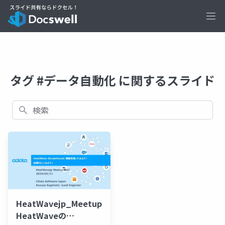
Ope
タグ #データ自動化 に関するスライド
検索
HeatWavejp_Meetup_07_【LT5】
HeatWaveの