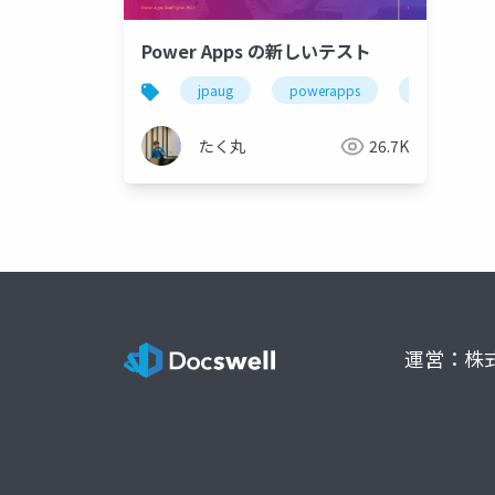
Power Apps の新しいテスト
jpaug
powerapps
powerplatf
たく丸
26.7K
運営：株