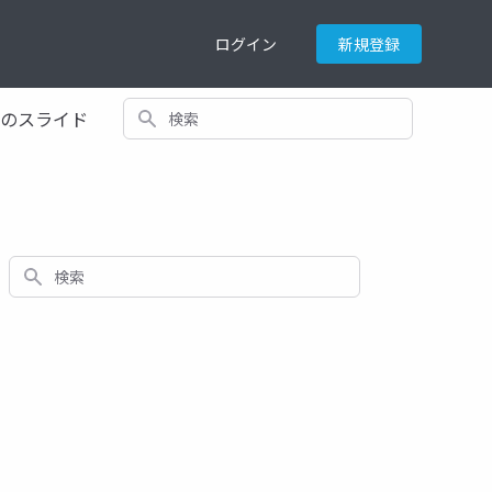
ログイン
新規登録
検索
てのスライド
検索