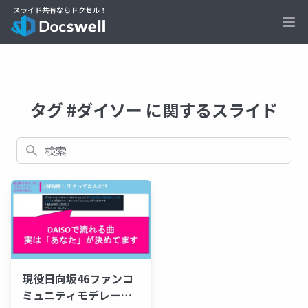
Ope
タグ #ダイソー に関するスライド
検索
現役日向坂46ファンコ
ミュニティモデレータ