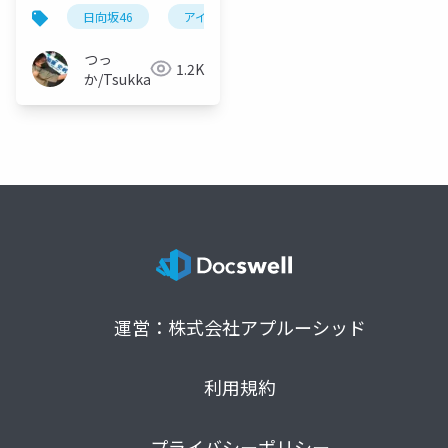
が語るダイソーのBGM
日向坂46
アイドル
エンタメ
music awor
が決まる仕組み
つっ
1.2K
か/Tsukka◢⁴⁶
運営：株式会社アプルーシッド
利用規約
プライバシーポリシー