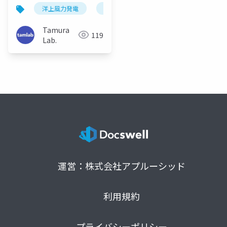
Drone System for
洋上風力発電
メンテナンス
ドローン
Offshore Wind
Turbine Inspection
Tamura
119
(SICE FES 2025)
Lab.
運営：株式会社アプルーシッド
利用規約
プライバシーポリシー