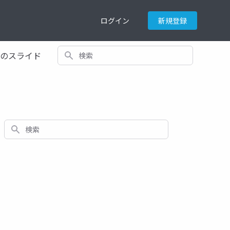
ログイン
新規登録
検索
てのスライド
検索