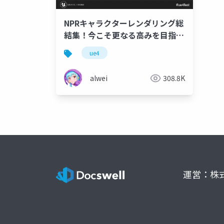
NPRキャラクターレンダリング総
結集！今こそ更なる高みを目指し
て
ue4
alwei
308.8K
運営：株