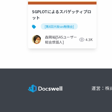
SGPLOTによるスパゲッティプロ
ット
[第6回大阪sas勉強会]
森岡裕[SASユーザー
4.3K
総会世話人]
運営：株