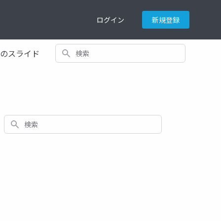
ログイン
新規登録
検索
てのスライド
検索