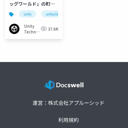
ッグワールド」の町の
実現のための実用的な
unity
unity3d
cedec2023
技術の紹介／Practical
technologies to
Unity
37.8K
create Big World city
Technologies
with time-of-day
Japan
運営：株式会社アプルーシッド
利用規約