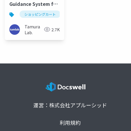
Guidance System for
the Visually Impaired
ショッピングカート
Users using Servo
Brakes (AIM2024)
Tamura
2.7K
Lab.
運営：株式会社アプルーシッド
利用規約