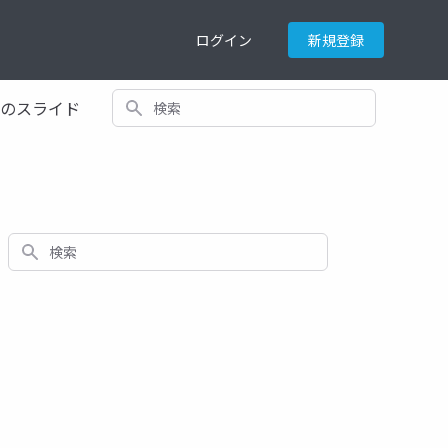
ログイン
新規登録
検索
てのスライド
検索