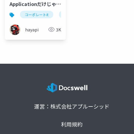
Applicationだけじゃな
い Securityの話
コーポレートit
cit
security
(Product securityじ
ゃないほう) in Sendai
hayapi
3K
運営：株式会社アプルーシッド
利用規約