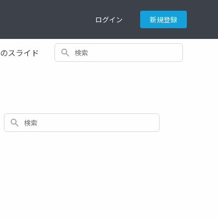
ログイン
新規登録
検索
てのスライド
検索