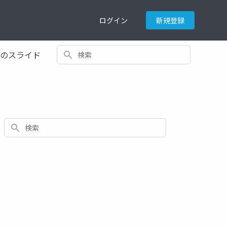
ログイン
新規登録
検索
てのスライド
検索