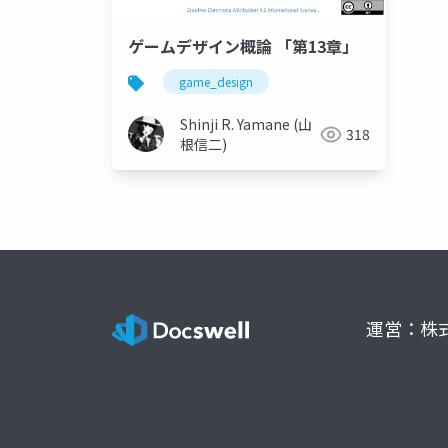
ゲームデザイン概論 「第13章」
game_design
Shinji R. Yamane (山
318
根信二)
運営：株