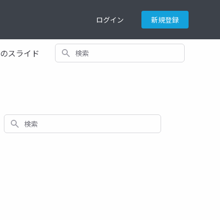
ログイン
新規登録
検索
てのスライド
検索