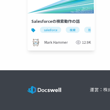
Salesforceの検索動作の話
salesforce
検索
形態素解析
Mark Hammer
12.9K
運営：株