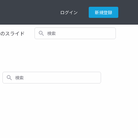
ログイン
新規登録
検索
てのスライド
検索