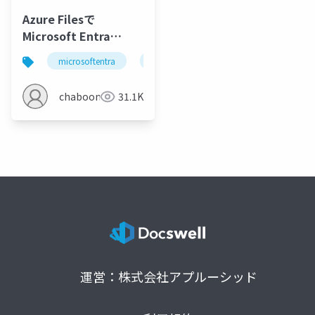
Azure Filesで
Microsoft Entra
Kerberosを使ってみる
microsoftentra
azure
kerberos
active dir
chaboon
31.1K
運営：株式会社アプルーシッド