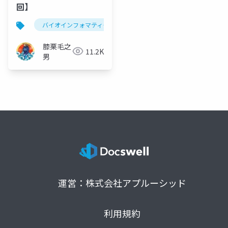
回】
バイオインフォマティクス
mrna-seq
fastp
膝栗毛之
11.2K
男
運営：株式会社アプルーシッド
利用規約