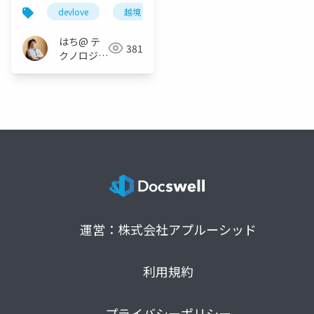
まる物語
devlove
越境
agile
はち@ テ
381
クノロジー
メディア
「Newbee」
運営：株式会社アプルーシッド
利用規約
プライバシーポリシー