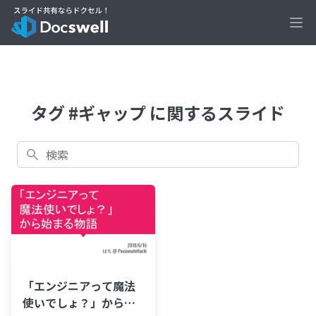
Ope
タグ #ギャップ に関するスライド
検索
「エンジニアって魔法
使いでしょ？」から始