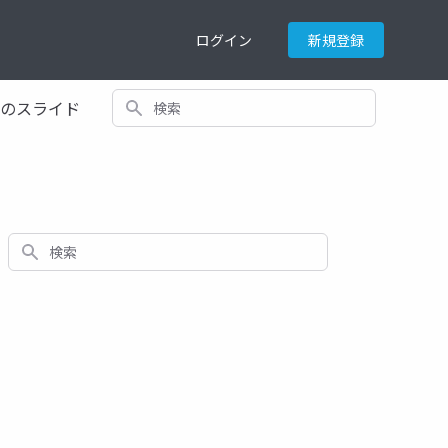
ログイン
新規登録
検索
てのスライド
検索