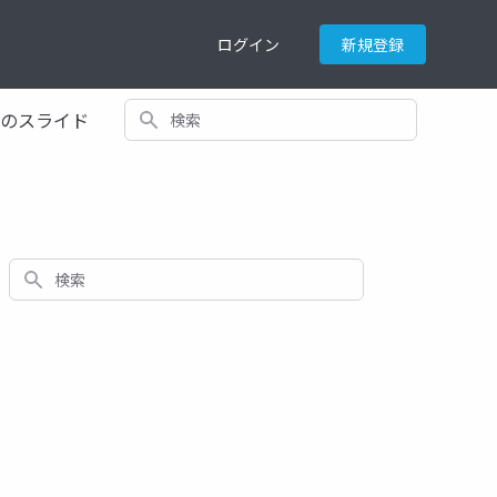
ログイン
新規登録
検索
てのスライド
検索