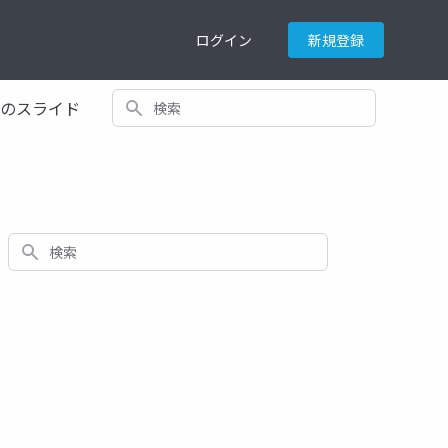
ログイン
新規登録
検索
てのスライド
検索