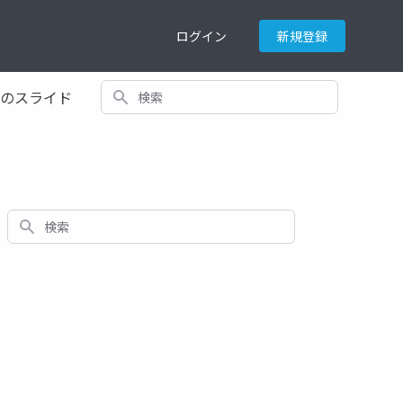
ログイン
新規登録
検索
てのスライド
検索