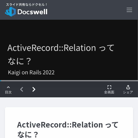
Ope
ActiveRecord::Relation って
なに？