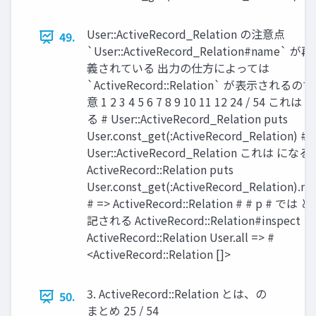
User::ActiveRecord_Relation の注意点
49.
`User::ActiveRecord_Relation#name` が
義されている 出力の仕方によっては
`ActiveRecord::Relation` が表示されるの
意 1 2 3 4 5 6 7 8 9 10 11 12 24 / 54 これは
る # User::ActiveRecord_Relation puts
User.const_get(:ActiveRecord_Relation) # 
User::ActiveRecord_Relation これは になる 
ActiveRecord::Relation puts
User.const_get(:ActiveRecord_Relation).n
# => ActiveRecord::Relation # # p # では 
記される ActiveRecord::Relation#inspect
ActiveRecord::Relation User.all => #
<ActiveRecord::Relation []>
3. ActiveRecord::Relation とは、の
50.
まとめ 25 / 54