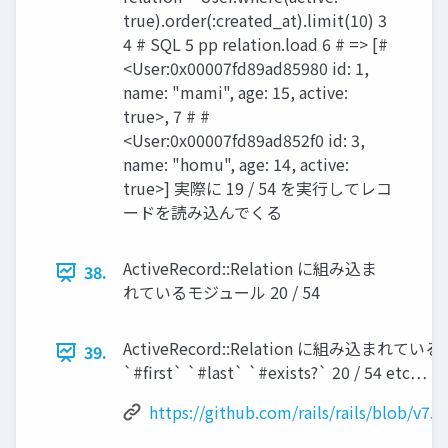
true).order(:created_at).limit(10) 3
4 # SQL 5 pp relation.load 6 # => [#
<User:0x00007fd89ad85980 id: 1,
name: "mami", age: 15, active:
true>, 7 # #
<User:0x00007fd89ad852f0 id: 3,
name: "homu", age: 14, active:
true>] 実際に 19 / 54 を実行してレコ
ードを読み込んでくる
ActiveRecord::Relation に組み込ま
38.
れているモジュール 20 / 54
ActiveRecord::Relation に組み込まれているモジュ
39.
`#first` `#last` `#exists?` 20 / 54 etc…
https://github.com/rails/rails/blob/v7.