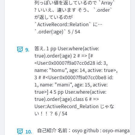
列っぽい値を返しているので `Array`
? いいえ、違います そう、 `.order`
が返しているのが
`ActiveRecord::Relation` に…
`.order(:age)` 5 / 54
答え. 1 pp User.where(active:
9.
true).order(:age) 2 # => [#
<User:0x00007f9a07cc0d28 id: 3,
name: "homu", age: 14, active: true>,
3 # #<User:0x00007f9a07cc0be8 id:
1, name: "mami", age: 15, active:
true>] 4 5 pp User.where(active:
true).order(:age).class 6 # =>
User::ActiveRecord_Relation じゃな
い！！？ 6 / 54
自己紹介 名前：osyo github : osyo-manga
10.