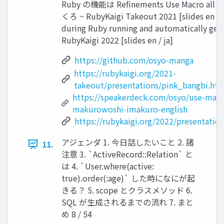
Ruby の機能は Refinements Use Macro al
くろ ~ RubyKaigi Takeout 2021 [slides en / ja
during Ruby running and automatically gene
RubyKaigi 2022 [slides en / ja]
https://github.com/osyo-manga
https://rubykaigi.org/2021-
takeout/presentations/pink_bangbi.ht
https://speakerdeck.com/osyo/use-macro
makurowoshi-imakuro-english
https://rubykaigi.org/2022/presentati
アジェンダ 1. 今日話したいこと 2. 諸
11.
注意 3. `ActiveRecord::Relation` と
は 4. `User.where(active:
true).order(:age)` した時になにが起
きる？ 5. scope とクラスメソッド 6.
SQL が生成されるまでの流れ 7. まと
め 8 / 54