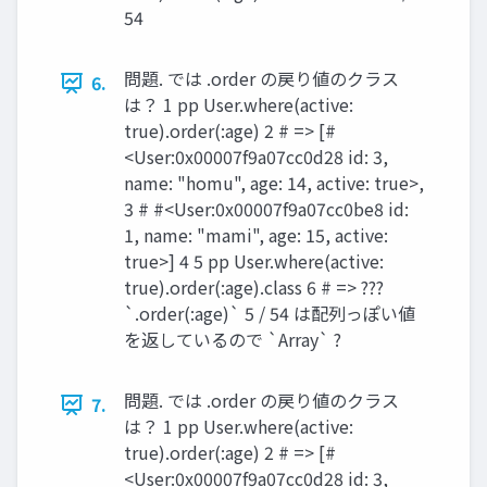
54
問題. では .order の戻り値のクラス
6.
は？ 1 pp User.where(active:
true).order(:age) 2 # => [#
<User:0x00007f9a07cc0d28 id: 3,
name: "homu", age: 14, active: true>,
3 # #<User:0x00007f9a07cc0be8 id:
1, name: "mami", age: 15, active:
true>] 4 5 pp User.where(active:
true).order(:age).class 6 # => ???
`.order(:age)` 5 / 54 は配列っぽい値
を返しているので `Array` ?
問題. では .order の戻り値のクラス
7.
は？ 1 pp User.where(active:
true).order(:age) 2 # => [#
<User:0x00007f9a07cc0d28 id: 3,