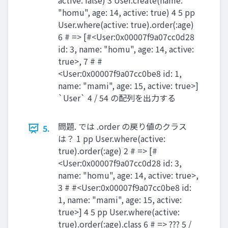
active: false) 3 User.create(name:
"homu", age: 14, active: true) 4 5 pp
User.where(active: true).order(:age)
6 # => [#<User:0x00007f9a07cc0d28
id: 3, name: "homu", age: 14, active:
true>, 7 # #
<User:0x00007f9a07cc0be8 id: 1,
name: "mami", age: 15, active: true>]
`User` 4 / 54 の配列を出力する
問題. では .order の戻り値のクラス
5.
は？ 1 pp User.where(active:
true).order(:age) 2 # => [#
<User:0x00007f9a07cc0d28 id: 3,
name: "homu", age: 14, active: true>,
3 # #<User:0x00007f9a07cc0be8 id:
1, name: "mami", age: 15, active:
true>] 4 5 pp User.where(active:
true).order(:age).class 6 # => ??? 5 /