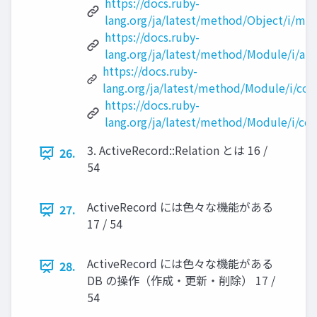
https://docs.ruby-
lang.org/ja/latest/method/Object/i/me
https://docs.ruby-
lang.org/ja/latest/method/Module/i/anc
https://docs.ruby-
lang.org/ja/latest/method/Module/i/con
https://docs.ruby-
lang.org/ja/latest/method/Module/i/co
3. ActiveRecord::Relation とは 16 /
26.
54
ActiveRecord には色々な機能がある
27.
17 / 54
ActiveRecord には色々な機能がある
28.
DB の操作（作成・更新・削除） 17 /
54