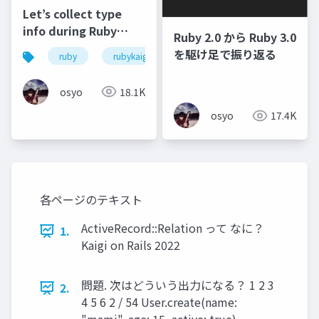
Let’s collect type
info during Ruby
Ruby 2.0 から Ruby 3.0
running and
を駆け足で振り返る
ruby
rubykaigi
rubykaigi2022
automatically
generate an RBS file!
osyo
18.1K
(ja)
osyo
17.4K
各ページのテキスト
ActiveRecord::Relation って なに？
1.
Kaigi on Rails 2022
問題. 次はどういう出力になる？ 1 2 3
2.
4 5 6 2 / 54 User.create(name: