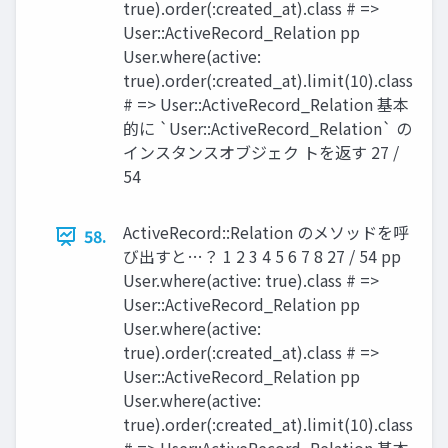
true).order(:created_at).class # =>
User::ActiveRecord_Relation pp
User.where(active:
true).order(:created_at).limit(10).class
# => User::ActiveRecord_Relation 基本
的に `User::ActiveRecord_Relation` の
インスタンスオブジェク トを返す 27 /
54
ActiveRecord::Relation のメソッドを呼
58.
び出すと…？ 1 2 3 4 5 6 7 8 27 / 54 pp
User.where(active: true).class # =>
User::ActiveRecord_Relation pp
User.where(active:
true).order(:created_at).class # =>
User::ActiveRecord_Relation pp
User.where(active:
true).order(:created_at).limit(10).class