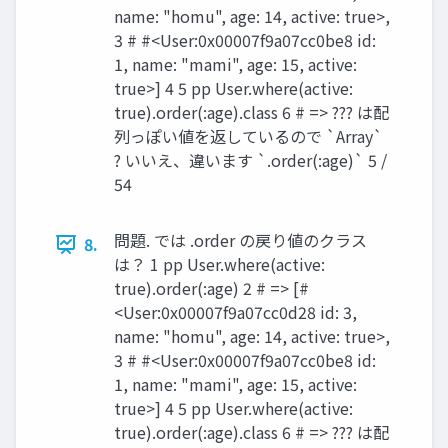
name: "homu", age: 14, active: true>,
3 # #<User:0x00007f9a07cc0be8 id:
1, name: "mami", age: 15, active:
true>] 4 5 pp User.where(active:
true).order(:age).class 6 # => ??? は配
列っぽい値を返しているので `Array`
? いいえ、違います `.order(:age)` 5 /
54
問題. では .order の戻り値のクラス
8.
は？ 1 pp User.where(active:
true).order(:age) 2 # => [#
<User:0x00007f9a07cc0d28 id: 3,
name: "homu", age: 14, active: true>,
3 # #<User:0x00007f9a07cc0be8 id:
1, name: "mami", age: 15, active:
true>] 4 5 pp User.where(active:
true).order(:age).class 6 # => ??? は配