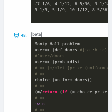
{
7
1
/
6
, 
4
1
/
12
, 
6
5
/
36
, 
3
1
/
18
9
1
/
9
, 
5
1
/
9
, 
10
1
/
12
, 
8
5
/
36
}

[beta]
48.
Monty Hall problem

user=> (def doors 
#{:a :b :c})
#'user/doors
#_=> (m/mlet [prize (uniform d
#_=>
#_=>
(m/
return
 (
if
#_=>
:win
#_=>