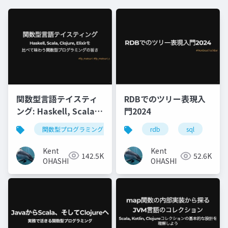
関数型言語テイスティ
RDBでのツリー表現入
ング: Haskell, Scala,
門2024
Clojure, Elixirを比べ
関数型プログラミング
haskell
scala
cloju
rdb
sql
モ
て味わう関数型プログ
ラミングの旨さ
Kent
Kent
142.5K
52.6K
OHASHI
OHASHI