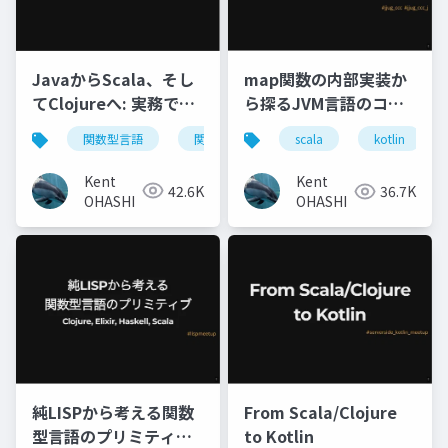
JavaからScala、そし
map関数の内部実装か
てClojureへ: 実務で活
ら探るJVM言語のコレ
きる関数型プログラミ
クション: Scala,
関数型言語
関数型プログラミング
java
s
scala
kotlin
ング
Kotlin, Clojureコレク
ションの基本的な設計
Kent
Kent
42.6K
36.7K
を理解しよう
OHASHI
OHASHI
純LISPから考える関数
From Scala/Clojure
型言語のプリミティブ:
to Kotlin