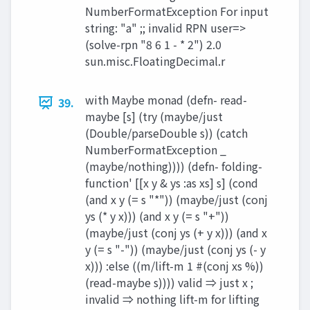
NumberFormatException For input
string: "a" ;; invalid RPN user=>
(solve-rpn "8 6 1 - * 2") 2.0
sun.misc.FloatingDecimal.r
with Maybe monad (defn- read-
39.
maybe [s] (try (maybe/just
(Double/parseDouble s)) (catch
NumberFormatException _
(maybe/nothing)))) (defn- folding-
function' [[x y & ys :as xs] s] (cond
(and x y (= s "*")) (maybe/just (conj
ys (* y x))) (and x y (= s "+"))
(maybe/just (conj ys (+ y x))) (and x
y (= s "-")) (maybe/just (conj ys (- y
x))) :else ((m/lift-m 1 #(conj xs %))
(read-maybe s)))) valid ⇒ just x ;
invalid ⇒ nothing lift-m for lifting