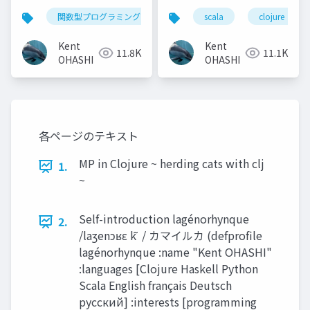
Clojure, Elixir,
関数型プログラミング
lisp
scala
clojure
clojure
elixir
Haskell, Scala
Kent
Kent
11.8K
11.1K
OHASHI
OHASHI
各ページのテキスト
MP in Clojure ~ herding cats with clj
1.
~
Self-introduction lagénorhynque
2.
/laʒenɔʁɛ k ̃ / カマイルカ (defprofile
lagénorhynque :name "Kent OHASHI"
:languages [Clojure Haskell Python
Scala English français Deutsch
русский] :interests [programming