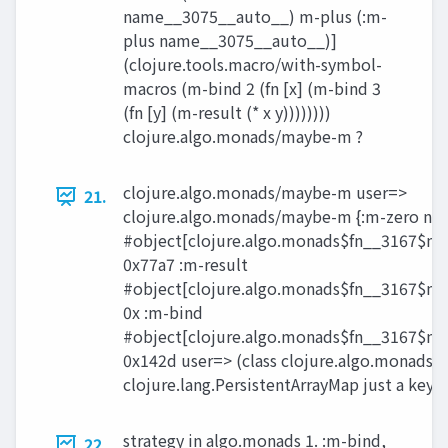
name__3075__auto__) m-plus (:m-
plus name__3075__auto__)]
(clojure.tools.macro/with-symbol-
macros (m-bind 2 (fn [x] (m-bind 3
(fn [y] (m-result (* x y))))))))
clojure.algo.monads/maybe-m ?
clojure.algo.monads/maybe-m user=>
21.
clojure.algo.monads/maybe-m {:m-zero nil,
#object[clojure.algo.monads$fn__3167$
0x77a7 :m-result
#object[clojure.algo.monads$fn__3167$m
0x :m-bind
#object[clojure.algo.monads$fn__3167$
0x142d user=> (class clojure.algo.monads
clojure.lang.PersistentArrayMap just a key
strategy in algo.monads 1. :m-bind,
22.