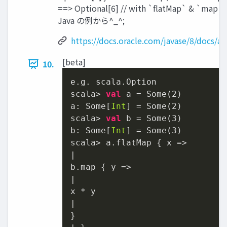
==> Optional[6] // with `flatMap` & `m
Java の例から^_^;
https://docs.oracle.com/javase/8/docs/ap
[beta]
10.
e.g. scala.Option

scala> 
val
 a = Some(
2
)

a: Some[
Int
] = Some(
2
)

scala> 
val
 b = Some(
3
)

b: Some[
Int
] = Some(
3
)

scala> a.flatMap { x =>

|

b.map { y =>

|

x * y

|

}
