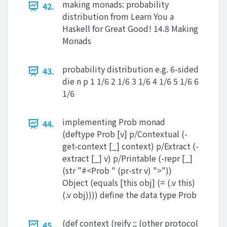
making monads: probability
42.
distribution from Learn You a
Haskell for Great Good! 14.8 Making
Monads
probability distribution e.g. 6-sided
43.
die n p 1 1/6 2 1/6 3 1/6 4 1/6 5 1/6 6
1/6
implementing Prob monad
44.
(deftype Prob [v] p/Contextual (-
get-context [_] context) p/Extract (-
extract [_] v) p/Printable (-repr [_]
(str "#<Prob " (pr-str v) ">"))
Object (equals [this obj] (= (.v this)
(.v obj)))) define the data type Prob
(def context (reify ;; (other protocol
45.