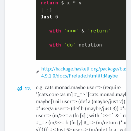
return
 $ x * y

Just
6
-- 
with
`>>=`
 & 
`return`
-- 
with
`do`
 notation

http://hackage.haskell.org/package/base
4.9.1.0/docs/Prelude.html#t:Maybe
e.g. cats.monad.maybe user=> (require
12.
'[cats.core :as m] #_=> '[cats.monad.maybe 
maybe]) nil user=> (def a (maybe/just 2))
#'user/a user=> (def b (maybe/just 3)) #'us
user=> (m/>>= a (fn [x] ; with `>>=` & `ret
#_=> (m/>>= b (fn [y] #_=> (m/return (* x
y)))))) #<Just 6> user=> (m/mlet [x a ; with