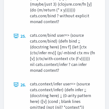
(maybe/just 3) (clojure.core/fn [y]
(do (m/return (* x y)))))))
cats.core/bind ? without explicit
monad context?
cats.core/bind user=> (source
25.
cats.core/bind) (defn bind ;;
(docstring here) [mv f] (let [ctx
(ctx/infer mv)] (p/-mbind ctx mv (fn
[v] (ctx/with-context ctx (f v))))))
nil cats.context/infer ? can infer
monad context?
cats.context/infer user=> (source
26.
cats.context/infer) (defn infer ;;
(docstring here) ;; (0-arity pattern
here) ([v] (cond ; blank lines
omitted (not (nil? *context*))