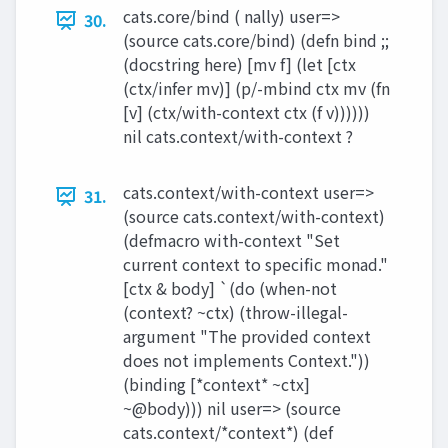
cats.core/bind ( nally) user=>
30.
(source cats.core/bind) (defn bind ;;
(docstring here) [mv f] (let [ctx
(ctx/infer mv)] (p/-mbind ctx mv (fn
[v] (ctx/with-context ctx (f v))))))
nil cats.context/with-context ?
cats.context/with-context user=>
31.
(source cats.context/with-context)
(defmacro with-context "Set
current context to specific monad."
[ctx & body] `(do (when-not
(context? ~ctx) (throw-illegal-
argument "The provided context
does not implements Context."))
(binding [*context* ~ctx]
~@body))) nil user=> (source
cats.context/*context*) (def