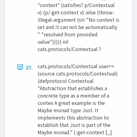
*context* (satisfies? p/Contextual
v) (p/-get-context v) :else (throw-
illegal-argument (str "No context is
set and it can not be automatically
" "resolved from provided
value"))))) nil
cats.protocols/Contextual ?
cats.protocols/Contextual user=>
27.
(source cats.protocols/Contextual)
(defprotocol Contextual
"Abstraction that establishes a
concrete type as a member of a
contex A great example is the
Maybe monad type Just. It
implements this abstraction to
establish that Just is part of the
Maybe monad." (-get-context [_]