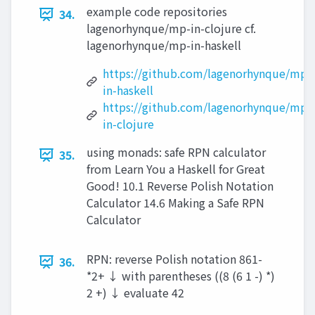
example code repositories
34.
lagenorhynque/mp-in-clojure cf.
lagenorhynque/mp-in-haskell
https://github.com/lagenorhynque/mp-
in-haskell
https://github.com/lagenorhynque/mp-
in-clojure
using monads: safe RPN calculator
35.
from Learn You a Haskell for Great
Good! 10.1 Reverse Polish Notation
Calculator 14.6 Making a Safe RPN
Calculator
RPN: reverse Polish notation 861-
36.
*2+ ↓ with parentheses ((8 (6 1 -) *)
2 +) ↓ evaluate 42