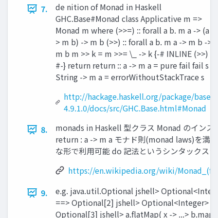
de nition of Monad in Haskell
7.
GHC.Base#Monad class Applicative m =>
Monad m where (>>=) :: forall a b. m a -> (a -
> m b) -> m b (>>) :: forall a b. m a -> m b ->
m b m >> k = m >>= \_ -> k {-# INLINE (>>)
#-} return return :: a -> m a = pure fail fail s ::
String -> m a = errorWithoutStackTrace s
http://hackage.haskell.org/package/base-
4.9.1.0/docs/src/GHC.Base.html#Monad
monads in Haskell 型クラス Monad のインスタンス 
8.
return : a -> m a モナド則(monad la
な形で利⽤可能 do 記法というシンタックス
https://en.wikipedia.org/wiki/Monad_(
e.g. java.util.Optional jshell> Optional<Integ
9.
==> Optional[2] jshell> Optional<Integer> b 
Optional[3] jshell> a.flatMap( x -> ...> b.map( y -