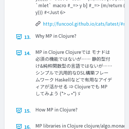
`mlet` macro #_=> y b] #_=> (m/return (* 
y))) #<Just 6>
http://funcool.github.io/cats/latest/#m
Why MP in Clojure?
13.
MP in Clojure Clojureでは モナドは
14.
必須の機能ではないが…… 静的型付
け&純粋関数型の⾔語ではないが……
シンプルで汎⽤的なDSL構築フレー
ムワーク Haskellなどで有⽤なアイデ
ィアが活かせる ⇒ Clojureでも MP
してみよう (*> ᴗ •*)ゞ
How MP in Clojure?
15.
MP libraries in Clojure clojure/algo.monads
16.