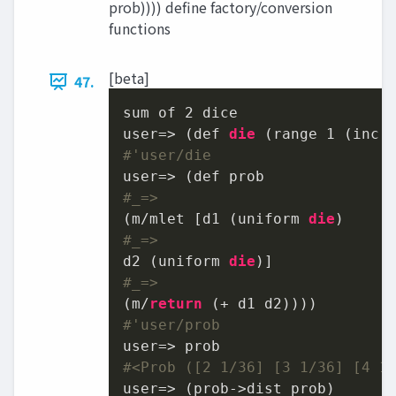
prob)))) define factory/conversion
functions
[beta]
47.
sum of 
2
 dice

user=> (def 
die
 (range 
1
 (inc 
#'user/die
#_=>
(m/mlet [d1 (uniform 
die
#_=>
d2 (uniform 
die
#_=>
(m/
return
#'user/prob
#<Prob ([2 1/36] [3 1/36] [4 1
user=> (prob->dist prob)
