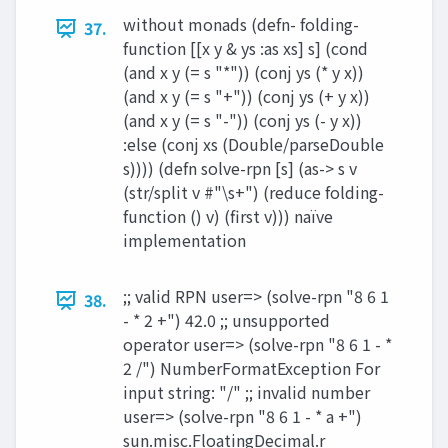
without monads (defn- folding-
37.
function [[x y & ys :as xs] s] (cond
(and x y (= s "*")) (conj ys (* y x))
(and x y (= s "+")) (conj ys (+ y x))
(and x y (= s "-")) (conj ys (- y x))
:else (conj xs (Double/parseDouble
s)))) (defn solve-rpn [s] (as-> s v
(str/split v #"\s+") (reduce folding-
function () v) (first v))) naïve
implementation
;; valid RPN user=> (solve-rpn "8 6 1
38.
- * 2 +") 42.0 ;; unsupported
operator user=> (solve-rpn "8 6 1 - *
2 /") NumberFormatException For
input string: "/" ;; invalid number
user=> (solve-rpn "8 6 1 - * a +")
sun.misc.FloatingDecimal.r