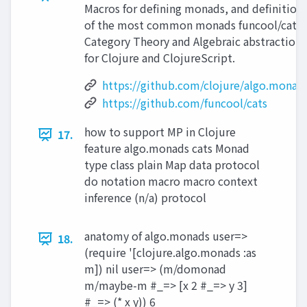
Macros for defining monads, and definition
of the most common monads funcool/cats
Category Theory and Algebraic abstractions
for Clojure and ClojureScript.
https://github.com/clojure/algo.monad
https://github.com/funcool/cats
how to support MP in Clojure
17.
feature algo.monads cats Monad
type class plain Map data protocol
do notation macro macro context
inference (n/a) protocol
anatomy of algo.monads user=>
18.
(require '[clojure.algo.monads :as
m]) nil user=> (m/domonad
m/maybe-m #_=> [x 2 #_=> y 3]
#_=> (* x y)) 6