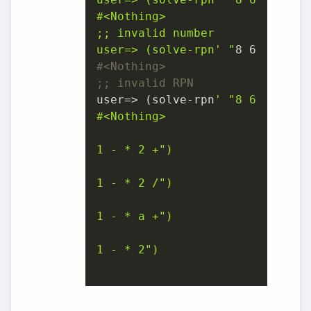
#<Nothing>

;; invalid number

user=> (solve-rpn' "
8
6
#<Nothing>
;; invalid RPN
user
=> (solve-rpn
' "8 6

#<Nothing>

1 - * 2 +")

1 - * 2 /")

1 - * a +")

1 - * 2")
