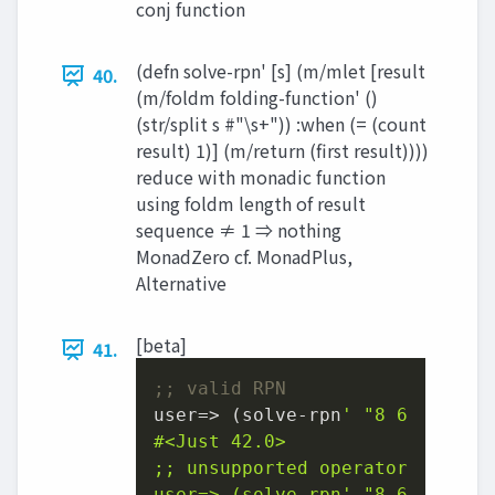
conj function
(defn solve-rpn' [s] (m/mlet [result
40.
(m/foldm folding-function' ()
(str/split s #"\s+")) :when (= (count
result) 1)] (m/return (first result))))
reduce with monadic function
using foldm length of result
sequence ≠ 1 ⇒ nothing
MonadZero cf. MonadPlus,
Alternative
[beta]
41.
;; valid RPN
user
=> (solve-rpn
' "8 6

#<Just 42.0>

;; unsupported operator

user=> (solve-rpn'
"8 6
