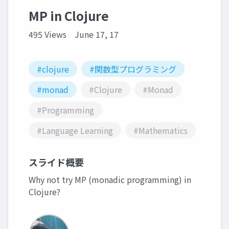
MP in Clojure
495 Views
June 17, 17
#clojure
#関数型プログラミング
#monad
#Clojure
#Monad
#Programming
#Language Learning
#Mathematics
スライド概要
Why not try MP (monadic programming) in
Clojure?