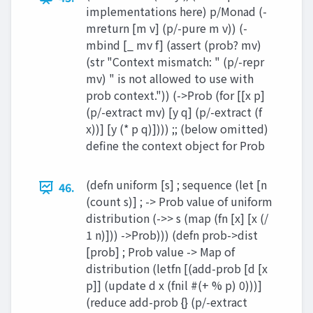
implementations here) p/Monad (-
mreturn [m v] (p/-pure m v)) (-
mbind [_ mv f] (assert (prob? mv)
(str "Context mismatch: " (p/-repr
mv) " is not allowed to use with
prob context.")) (->Prob (for [[x p]
(p/-extract mv) [y q] (p/-extract (f
x))] [y (* p q)]))) ;; (below omitted)
define the context object for Prob
(defn uniform [s] ; sequence (let [n
46.
(count s)] ; -> Prob value of uniform
distribution (->> s (map (fn [x] [x (/
1 n)])) ->Prob))) (defn prob->dist
[prob] ; Prob value -> Map of
distribution (letfn [(add-prob [d [x
p]] (update d x (fnil #(+ % p) 0)))]
(reduce add-prob {} (p/-extract