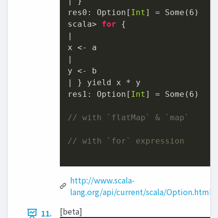
| }

res0: Option[
Int
] = Some(
6
)

scala> 
for
 {

|

x <- a

|

y <- b

| } yield x * y

res1: Option[
Int
] = Some(
6
)

// with `flatMap` & `map`
// with `for` expression
http://www.scala-
lang.org/api/current/scala/Option.html
[beta]
11.