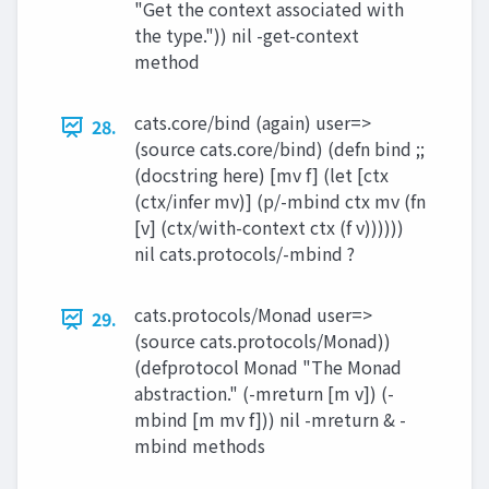
"Get the context associated with
the type.")) nil -get-context
method
cats.core/bind (again) user=>
28.
(source cats.core/bind) (defn bind ;;
(docstring here) [mv f] (let [ctx
(ctx/infer mv)] (p/-mbind ctx mv (fn
[v] (ctx/with-context ctx (f v))))))
nil cats.protocols/-mbind ?
cats.protocols/Monad user=>
29.
(source cats.protocols/Monad))
(defprotocol Monad "The Monad
abstraction." (-mreturn [m v]) (-
mbind [m mv f])) nil -mreturn & -
mbind methods