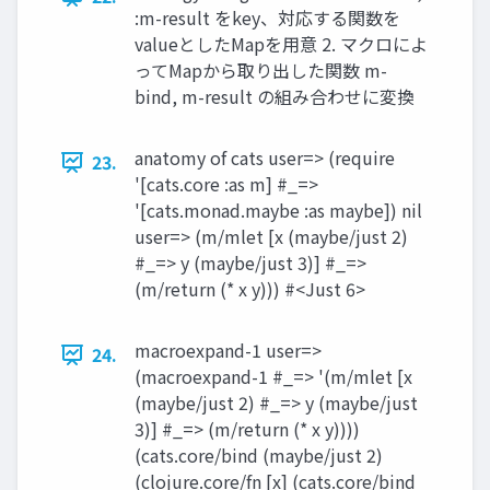
:m-result をkey、対応する関数を
valueとしたMapを⽤意 2. マクロによ
ってMapから取り出した関数 m-
bind, m-result の組み合わせに変換
anatomy of cats user=> (require
23.
'[cats.core :as m] #_=>
'[cats.monad.maybe :as maybe]) nil
user=> (m/mlet [x (maybe/just 2)
#_=> y (maybe/just 3)] #_=>
(m/return (* x y))) #<Just 6>
macroexpand-1 user=>
24.
(macroexpand-1 #_=> '(m/mlet [x
(maybe/just 2) #_=> y (maybe/just
3)] #_=> (m/return (* x y))))
(cats.core/bind (maybe/just 2)
(clojure.core/fn [x] (cats.core/bind