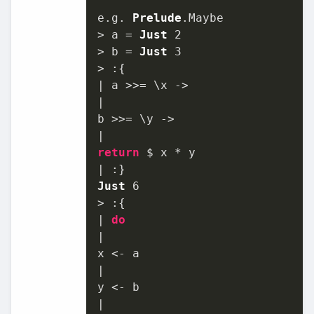
e.
g
. 
Prelude
.
Maybe
> a = 
Just
2
> b = 
Just
3
> :{

| a >>= \x ->

|

b >>= \y ->

return
 $ x * y

Just
6
> :{

| 
do
|

x <- a

|

y <- b
