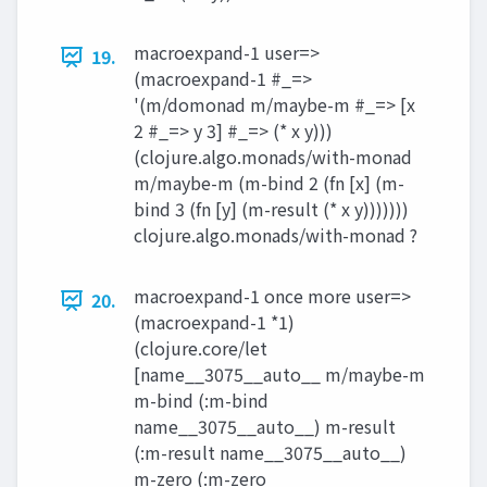
macroexpand-1 user=>
19.
(macroexpand-1 #_=>
'(m/domonad m/maybe-m #_=> [x
2 #_=> y 3] #_=> (* x y)))
(clojure.algo.monads/with-monad
m/maybe-m (m-bind 2 (fn [x] (m-
bind 3 (fn [y] (m-result (* x y)))))))
clojure.algo.monads/with-monad ?
macroexpand-1 once more user=>
20.
(macroexpand-1 *1)
(clojure.core/let
[name__3075__auto__ m/maybe-m
m-bind (:m-bind
name__3075__auto__) m-result
(:m-result name__3075__auto__)
m-zero (:m-zero