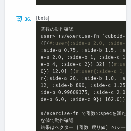
[beta]
36.
関数の動作確認

user> (s/exercise-fn `cuboid-vo
([(
#:user{:side-a 2.0, :side-b
:side-a 0.75, :side-b 1.5, :si
e-a 2.0, :side-b 1, :side-c 1.
e-b 4, :side-c 2}) 32] [(
#:use
0}) 12.0] [(
#:user{:side-a 1, 
r{:side-a 20, :side-b 1.0, :si
12, :side-b 890, :side-c 1.25}
ide-b 0.99609375, :side-c 2.0}
de-b 6.0, :side-c 9}) 162.0])

s/exercise-fn で引数のspecを満た
な値で動作確認

結果はベクター [引数 戻り値] のシーケ