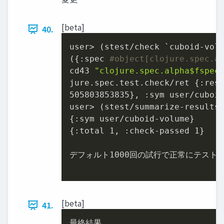
[beta]
40.
user> (stest/check `cuboid-volu
({:spec 
#object[clojure.spec.a
cd43 
"clojure.spec.alpha$fspec
jure.spec.test.check/ret {:res
505803853835}, :sym user/cuboid
user> (stest/summarize-results 
{:sym user/cuboid-volume}

{:total 1, :check-passed 1}

デフォルト1000回の試⾏で正常にテストを
[beta]
41.
最終結果
