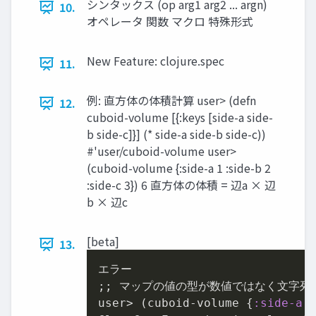
シンタックス (op arg1 arg2 ... argn)
10.
オペレータ 関数 マクロ 特殊形式
New Feature: clojure.spec
11.
例: 直⽅体の体積計算 user> (defn
12.
cuboid-volume [{:keys [side-a side-
b side-c]}] (* side-a side-b side-c))
#'user/cuboid-volume user>
(cuboid-volume {:side-a 1 :side-b 2
:side-c 3}) 6 直⽅体の体積 = 辺a × 辺
b × 辺c
[beta]
13.
エラー

;; マップの値の型が数値ではなく⽂字列

user> (cuboid-volume {
:side-a