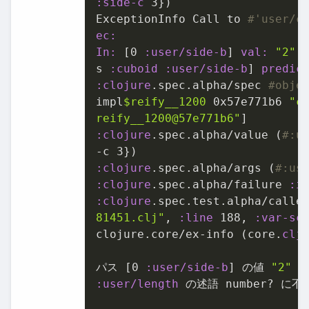
:side-c
3
})

ExceptionInfo Call to 
#'user/c
ec:
In:
 [
0
:user/side-b
] 
val:
"2"
 
s 
:cuboid
:user/side-b
] 
predic
:clojure
.spec.alpha/spec 
#obje
impl
$reify__1200
0x57e771b6
"c
reify__1200@57e771b6"
:clojure
.spec.alpha/value (
#:u
-c 
3
:clojure
.spec.alpha/args (
#:us
:clojure
.spec.alpha/failure 
:i
:clojure
.spec.test.alpha/calle
81451.clj"
, 
:line
188
, 
:var-sc
clojure.core/ex-info (core.
clj
パス [
0
:user/side-b
] の値 
"2"
:user/length
 の述語 number? に不