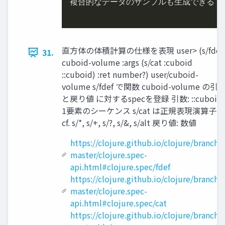
複合的なデータのサンプルも⽣成できる

直⽅体の体積計算の仕様を表現 user> (s/fdef
31.
cuboid-volume :args (s/cat :cuboid
::cuboid) :ret number?) user/cuboid-
volume s/fdef で関数 cuboid-volume の引
と戻り値 に対するspecを登録 引数: ::cuboid
1要素のシーケンス s/cat は正規表現演算⼦
cf. s/*, s/+, s/?, s/&, s/alt 戻り値: 数値
https://clojure.github.io/clojure/branch-
master/clojure.spec-
api.html#clojure.spec/fdef
https://clojure.github.io/clojure/branch-
master/clojure.spec-
api.html#clojure.spec/cat
https://clojure.github.io/clojure/branch-