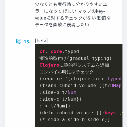
少なくとも実⾏時に分かりやすいエ
ラーになって ほしい マップのkey-
valueに対するチェックがない 動的な
データを柔軟に表現したい
[beta]
15.
cf
. 
core
.typed
Clojure
に静的型システムを追加

コンパイル時に型チェック

(require '[clojure.core.
typed 
:
(t/ann cuboid-volume [(t/
HMap 
:side-b t/
:side-c t/Num})

:-> t/Num])

(defn cuboid-volume [{:
keys
[s
(* side-a side-b side-c))
