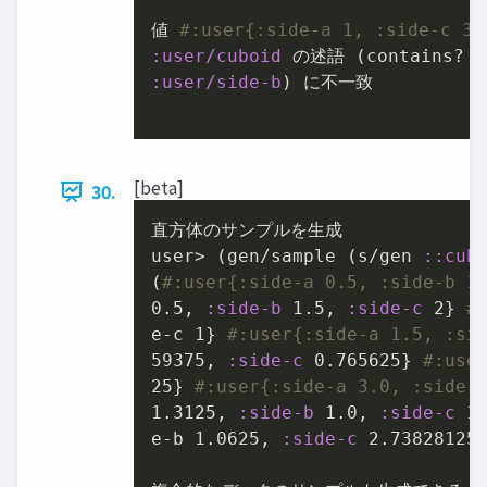
値 
#:user{:side-a 1, :side-c 3
:user/cuboid
:user/side-b
) に不⼀致

[beta]
30.
直⽅体のサンプルを⽣成

user> (gen/sample (s/gen 
:
:cub
(
#:user{:side-a 0.5, :side-b 1
0.5
, 
:side-b
1.5
, 
:side-c
2
} 
#
e-c 
1
} 
#:user{:side-a 1.5, :si
59375
, 
:side-c
0.765625
} 
#:use
25
} 
#:user{:side-a 3.0, :side-
1.3125
, 
:side-b
1.0
, 
:side-c
1
e-b 
1.0625
, 
:side-c
2.73828125
}