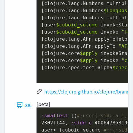
[clojure.lang.Numbers multiply
[clojure.lang.Numbers
$LongOps
 
[clojure.lang.Numbers multiply
[user
$cuboid_volume
 invokeStat
[user
$cuboid_volume
 invoke 
"fo
[clojure.lang.AFn applyToHelpe
[clojure.lang.AFn applyTo 
"AFn
[clojure.core
$apply
 invokeStat
[clojure.core
$apply
 invoke 
"co
[clojure.spec.test.alpha
$check
https://clojure.github.io/clojure/branc
[beta]
38.
:smallest
 [(
#:user{:side-a 1, 
23021144
, 
:side-c
400647858198
}
user> (cuboid-volume 
#::{:side