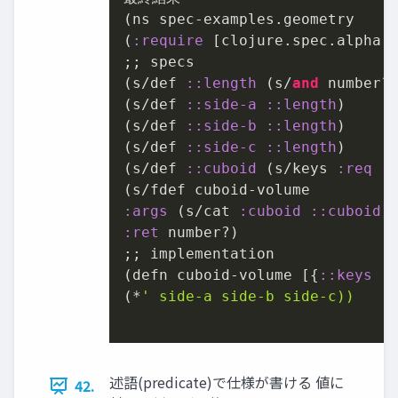
(ns spec-examples.geometry

(
:require
 [clojure.spec.alpha 
;; specs

(s/def 
:
:length
 (s/
and
 number? 
(s/def 
:
:side-a
:
:length
)

(s/def 
:
:side-b
:
:length
)

(s/def 
:
:side-c
:
:length
)

(s/def 
:
:cuboid
 (s/keys 
:req
 [
:args
 (s/cat 
:cuboid
:
:cuboid
:ret
 number?)

;; implementation

(defn cuboid-volume [{
:
:keys
 [s
(*
' side-a side-b side-c))

述語(predicate)で仕様が書ける 値に
42.