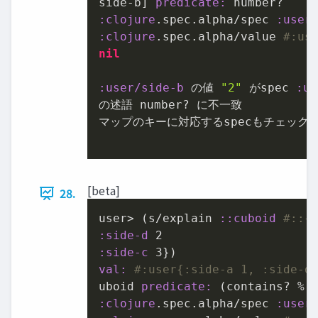
side-b] 
predicate:
:clojure
.spec.alpha/spec 
:user
:clojure
.spec.alpha/value 
#:us
nil
:user/side-b
 の値 
"2"
 がspec 
:us
の述語 number? に不⼀致

マップのキーに対応するspecもチェックさ
[beta]
28.
user> (s/explain 
:
:cuboid
#::{
:side-d
2
:side-c
3
val:
#:user{:side-a 1, :side-d
uboid 
predicate:
 (contains? % 
:clojure
.spec.alpha/spec 
:user