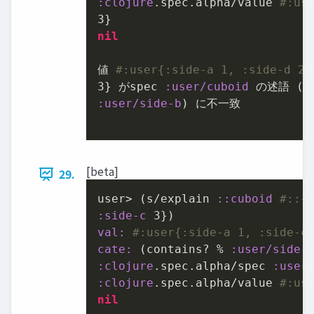
:clojure
.spec.alpha/value 
#:us
3
nil
値 
#:user{:side-a 1, :side-d 2,
3
} がspec 
:user/cuboid
:user/side-b
) に不⼀致

[beta]
29.
user> (s/explain 
:
:cuboid
#::{
:side-c
3
val:
#:user{:side-a 1, :side-c
cate:
 (contains? % 
:user/side-
:clojure
.spec.alpha/spec 
:user
:clojure
.spec.alpha/value 
#:us
nil