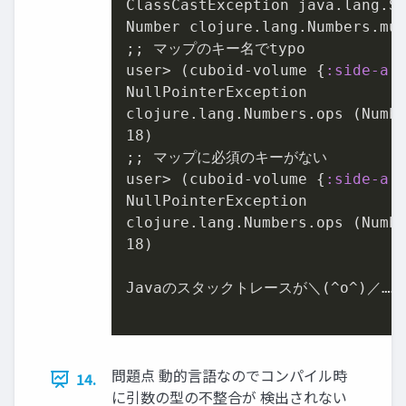
ClassCastException java.lang.St
Number clojure.lang.Numbers.mu
;; マップのキー名でtypo

user> (cuboid-volume {
:side-a
NullPointerException

clojure.lang.Numbers.ops (Numb
18
)

;; マップに必須のキーがない

user> (cuboid-volume {
:side-a
NullPointerException

clojure.lang.Numbers.ops (Numb
18
)

Javaのスタックトレースが＼(^o^)／……

問題点 動的⾔語なのでコンパイル時
14.
に引数の型の不整合が 検出されない