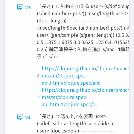
「⻑さ」に制約を加える user> (s/def ::lengt
23.
(s/and number? pos?)) :user/length user>
(doc ::length) -----------------------
-:user/length Spec (and number? pos?) nil
user> (gen/sample (s/gen ::length)) (0.5 3.0
0.5 1.375 1.6875 3.0 0.625 1.25 0.41015625
0.25) 論理演算⼦で制約を追加 s/and は論理
積 cf. s/or
https://clojure.github.io/clojure/branch-
master/clojure.spec-
api.html#clojure.spec/and
https://clojure.github.io/clojure/branch-
master/clojure.spec-
api.html#clojure.spec/or
「⻑さ」で辺a, b, cを表現 user>
24.
(s/def ::side-a ::length) :user/side-a
user> (doc ::side-a) --------------------