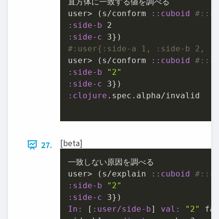
直⽅体に⼀致する値を調べる

user> (s/conform 
:
:cuboid
#::{
:side-b
2
:side-c
3
#:user{:side-a 1, :side-b 2, :
user> (s/conform 
:
:cuboid
#::{
:side-b
"2"
:side-c
3
:clojure
.spec.alpha/invalid

[beta]
27.
⼀致しない原因を調べる

user> (s/explain 
:
:cuboid
#::{
:side-b
"2"
:side-c
3
In:
 [
:user/side-b
] 
val:
"2"
 fa