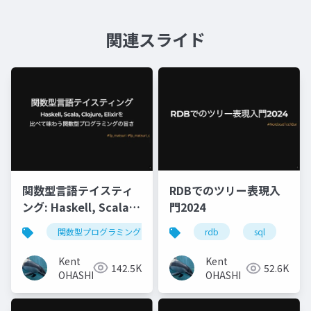
関連スライド
関数型言語テイスティ
RDBでのツリー表現入
ング: Haskell, Scala,
門2024
Clojure, Elixirを比べ
関数型プログラミング
haskell
scala
cloju
rdb
sql
モ
て味わう関数型プログ
ラミングの旨さ
Kent
Kent
142.5K
52.6K
OHASHI
OHASHI