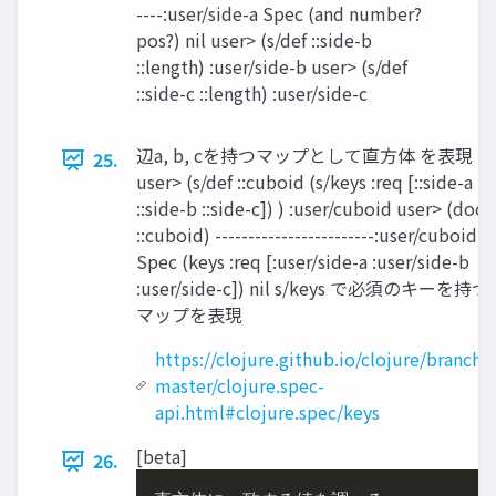
----:user/side-a Spec (and number?
pos?) nil user> (s/def ::side-b
::length) :user/side-b user> (s/def
::side-c ::length) :user/side-c
辺a, b, cを持つマップとして直⽅体 を表現
25.
user> (s/def ::cuboid (s/keys :req [::side-a
::side-b ::side-c]) ) :user/cuboid user> (doc
::cuboid) ------------------------:user/cuboid
Spec (keys :req [:user/side-a :user/side-b
:user/side-c]) nil s/keys で必須のキーを持つ
マップを表現
https://clojure.github.io/clojure/branch-
master/clojure.spec-
api.html#clojure.spec/keys
[beta]
26.