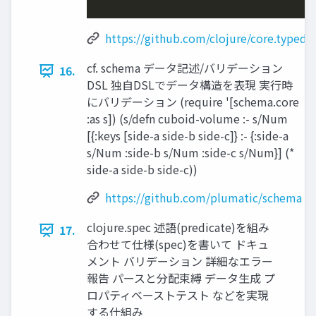
https://github.com/clojure/core.typed
cf. schema データ記述/バリデーション
16.
DSL 独⾃DSLでデータ構造を表現 実⾏時
にバリデーション (require '[schema.core
:as s]) (s/defn cuboid-volume :- s/Num
[{:keys [side-a side-b side-c]} :- {:side-a
s/Num :side-b s/Num :side-c s/Num}] (*
side-a side-b side-c))
https://github.com/plumatic/schema
clojure.spec 述語(predicate)を組み
17.
合わせて仕様(spec)を書いて ドキュ
メント バリデーション 詳細なエラー
報告 パースと分配束縛 データ⽣成 プ
ロパティベーストテスト などを実現
する仕組み