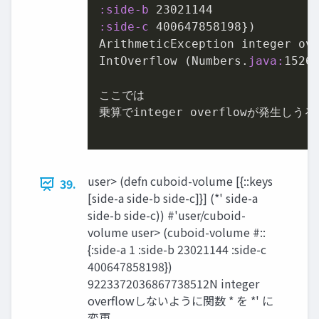
:side-b
23021144
:side-c
400647858198
})

ArithmeticException integer ove
IntOverflow (Numbers.
java:
1526
)
ここでは

乗算でinteger overflowが発⽣しう
user> (defn cuboid-volume [{::keys
39.
[side-a side-b side-c]}] (*' side-a
side-b side-c)) #'user/cuboid-
volume user> (cuboid-volume #::
{:side-a 1 :side-b 23021144 :side-c
400647858198})
9223372036867738512N integer
overflowしないように関数 * を *' に
変更