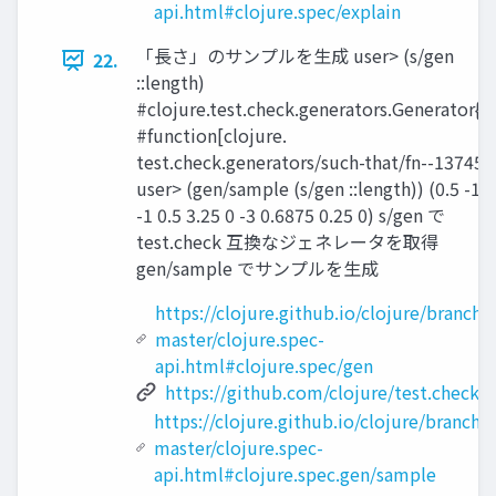
api.html#clojure.spec/explain
「⻑さ」のサンプルを⽣成 user> (s/gen
22.
::length)
#clojure.test.check.generators.Generator{:
#function[clojure.
test.check.generators/such-that/fn--13745]}
user> (gen/sample (s/gen ::length)) (0.5 -1.0
-1 0.5 3.25 0 -3 0.6875 0.25 0) s/gen で
test.check 互換なジェネレータを取得
gen/sample でサンプルを⽣成
https://clojure.github.io/clojure/branch-
master/clojure.spec-
api.html#clojure.spec/gen
https://github.com/clojure/test.check
https://clojure.github.io/clojure/branch-
master/clojure.spec-
api.html#clojure.spec.gen/sample