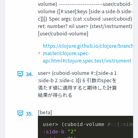
volume) ------------------------user/cuboid-
volume ([#:user{:keys [side-a side-b side-
c]}]) Spec args: (cat :cuboid :user/cuboid)
ret: number? nil user> (stest/instrument)
[user/cuboid-volume]
https://clojure.github.io/clojure/branch-
master/clojure.spec-
api.html#clojure.spec.test/instrument
user> (cuboid-volume #::{:side-a 1
34.
:side-b 2 :side-c 3}) 6 引数のspecを
満たす値に適⽤すると期待した計算
結果が得られる
[beta]
35.
user> (cuboid-volume 
#::{:side
:side-b
"2"