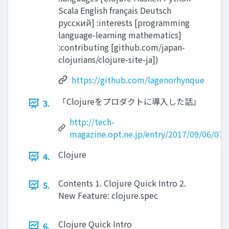
Scala English français Deutsch
русский] :interests [programming
language-learning mathematics]
:contributing [github.com/japan-
clojurians/clojure-site-ja])
https://github.com/lagenorhynque
「Clojureをプロダクトに導⼊した話」
3.
http://tech-
magazine.opt.ne.jp/entry/2017/09/06/07
Clojure
4.
Contents 1. Clojure Quick Intro 2.
5.
New Feature: clojure.spec
Clojure Quick Intro
6.