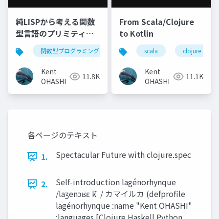
純LISPから考える関数
From Scala/Clojure
型言語のプリミティブ:
to Kotlin
Clojure, Elixir,
関数型プログラミング
lisp
scala
clojure
clojure
elixir
Haskell, Scala
Kent
Kent
11.8K
11.1K
OHASHI
OHASHI
各ページのテキスト
Spectacular Future with clojure.spec
1.
Self-introduction lagénorhynque
2.
/laʒenɔʁɛ k ̃ / カマイルカ (defprofile
lagénorhynque :name "Kent OHASHI"
:languages [Clojure Haskell Python