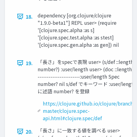
dependency [org.clojure/clojure
18.
"1.9.0-beta1"] REPL user> (require
'[clojure.spec.alpha :as s]
'[clojure.spec.test.alpha :as stest]
'[clojure.spec.gen.alpha :as gen]) nil
「⻑さ」をspecで表現 user> (s/def ::length
19.
number?) :user/length user> (doc ::length) -
-----------------------:user/length Spec
number? nil s/def でキーワード :user/length
に述語 number? を登録
https://clojure.github.io/clojure/branch-
master/clojure.spec-
api.html#clojure.spec/def
「⻑さ」に⼀致する値を調べる user>
20.