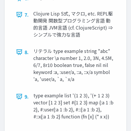
Clojure Lisp S式, マクロ, etc. REPL駆
7.
動開発 関数型プログラミング⾔語 動
的⾔語 JVM⾔語 (cf. ClojureScript) ⇒
シンプルで強⼒な⾔語
リテラル type example string "abc"
8.
character \a number 1, 2.0, 3N, 4.5M,
6/7, 8r10 boolean true, false nil nil
keyword :a, :user/a, ::a, ::x/a symbol
'a, 'user/a, `a, `x/a
type example list '(1 2 3), '(+ 1 2 3)
9.
vector [1 2 3] set #{1 2 3} map {:a 1 :b
2}, #:user{:a 1 :b 2}, #::{:a 1 :b 2},
#::x{:a 1 :b 2} function (fn [x] (* x x))