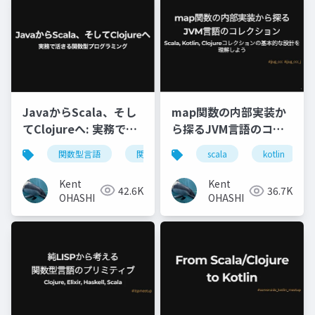
JavaからScala、そし
map関数の内部実装か
てClojureへ: 実務で活
ら探るJVM言語のコレ
きる関数型プログラミ
クション: Scala,
関数型言語
関数型プログラミング
java
s
scala
kotlin
ング
Kotlin, Clojureコレク
ションの基本的な設計
Kent
Kent
42.6K
36.7K
を理解しよう
OHASHI
OHASHI