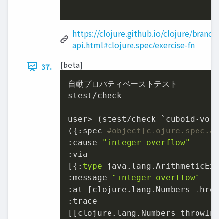
https://clojure.github.io/clojure/branch
api.html#clojure.spec/exercise-fn
[beta]
37.
⾃動プロパティベーストテスト

stest/check

user> (stest/check `cuboid-volu
({:spec 
#object[clojure.spec.a
:cause 
"integer overflow"
:via

[{:
type
 java.lang.ArithmeticExc
:message 
"integer overflow"
:at [clojure.lang.Numbers thro
:trace

[[clojure.lang.Numbers throwIn