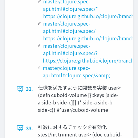
master/clojure.spec-
api.html#clojure.spec/*
https://clojure.github.io/clojure/branch-
master/clojure.spec-
api.html#clojure.spec/
https://clojure.github.io/clojure/branch-
master/clojure.spec-
api.html#clojure.spec/?
https://clojure.github.io/clojure/branch-
master/clojure.spec-
api.html#clojure.spec/&amp;
仕様を満たすように関数を実装 user>
32.
(defn cuboid-volume [{::keys [side-
a side-b side-c]}] (* side-a side-b
side-c)) #'user/cuboid-volume
引数に対するチェックを有効化
33.
stest/instrument user> (doc cuboid-