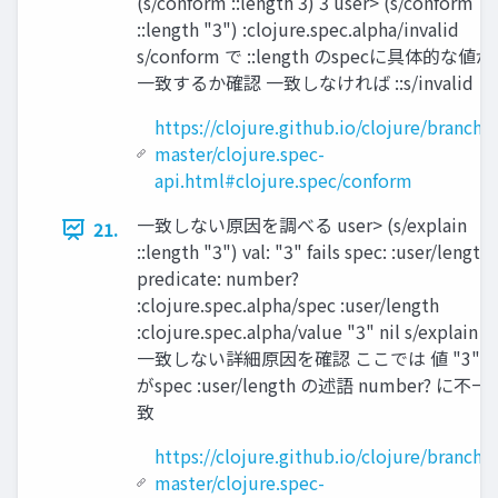
(s/conform ::length 3) 3 user> (s/conform
::length "3") :clojure.spec.alpha/invalid
s/conform で ::length のspecに具体的な値が
⼀致するか確認 ⼀致しなければ ::s/invalid
https://clojure.github.io/clojure/branch-
master/clojure.spec-
api.html#clojure.spec/conform
⼀致しない原因を調べる user> (s/explain
21.
::length "3") val: "3" fails spec: :user/length
predicate: number?
:clojure.spec.alpha/spec :user/length
:clojure.spec.alpha/value "3" nil s/explain 
⼀致しない詳細原因を確認 ここでは 値 "3"
がspec :user/length の述語 number? に不⼀
致
https://clojure.github.io/clojure/branch-
master/clojure.spec-