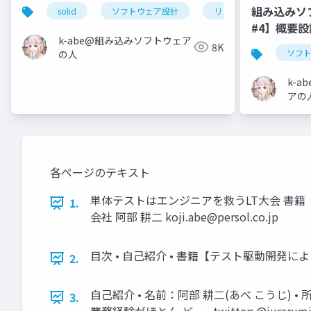
組み込みソ
solid
ソフトウェア設計
リスコフの置換原則
#4】概要
k-abe@組み込みソフトウェア
8K
ソフ
の人
k-
アの
各ページのテキスト
単体テストはエンジニアを救うLT大会 書籍【
1.
会社 阿部 耕二
koji.abe@persol.co.jp
目次 • 自己紹介 • 書籍【テスト駆動開発に
2.
自己紹介 • 名前：阿部 耕二(あべ こうじ)
3.