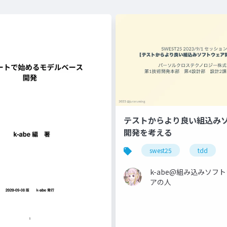
テストからより良い組込み
開発を考える
swest25
tdd
k-abe@組み込みソフ
アの人