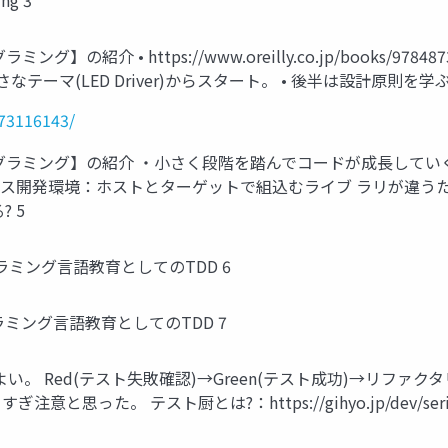
ng 3
介 • https://www.oreilly.co.jp/books/978
なテーマ(LED Driver)からスタート。 • 後半は設計原則を学ぶ。
873116143/
グラミング】の紹介 ・小さく段階を踏んでコードが成長してい
ロス開発環境：ホストとターゲットで組込むライブ ラリが違うた
 5
ログラミング言語教育としてのTDD 6
グラミング言語教育としてのTDD 7
地よい。 Red(テスト失敗確認)→Green(テスト成功)→リフ
思った。 テスト厨とは?：https://gihyo.jp/dev/seri