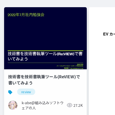
技術書を技術書執筆ツール(ReVIEW)で
書いてみよう
re:view
k-abe@組み込みソフトウ
27.2K
ェアの人