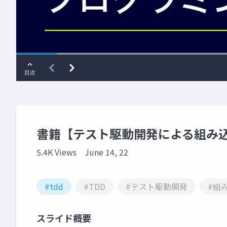
書籍【テスト駆動開発による組み
5.4K Views
June 14, 22
#tdd
#TDD
#テスト駆動開発
#組
スライド概要