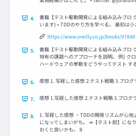
業務経験がほとん ど。 • twitter: @jurarumi
書籍【テスト駆動開発による組み込みプロ グラミング】の紹
4.
います) • TDDのやり方を学べる。 最初は小さ
https://www.oreilly.co.jp/books/9784
書籍【テスト駆動開発による組み込みプロ 
5.
特有の課題へのアプローチを説明。 例) ク
ハードウェアの挙動をどうやってテスト する?
感想 1. 写経した感想 2.テスト戦略 3.プ
6.
感想 1.写経した感想 2.テスト戦略 3.プロ
7.
1. 写経した感想 ・TDDの開発リズムが心
8.
になってしまいがち。 ⇛【テスト厨】になりすぎ注意と
おくと良いかも。 8