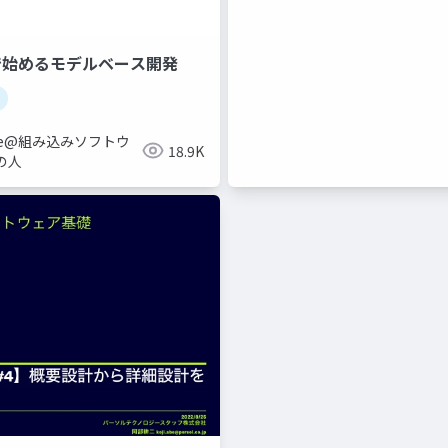
で始めるモデルベース開発
abe@組み込みソフトウ
18.9K
の人