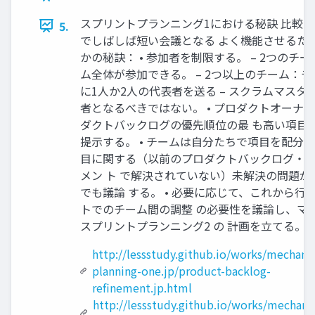
スプリントプランニング1における秘訣 比較
5.
でしばしば短い会議となる よく機能させるた
かの秘訣： • 参加者を制限する。 – 2つのチ
ム全体が参加できる。 – 2つ以上のチーム：
に1人か2人の代表者を送る – スクラムマスタ
者となるべきではない。 • プロダクトオーナ
ダクトバックログの優先順位の最 も高い項目
提示する。 • チームは自分たちで項目を配分する
目に関する（以前のプロダクトバックログ・
メン ト で解決されていない）未解決の問題が
でも議論 する。 • 必要に応じて、これから行
トでのチーム間の調整 の必要性を議論し、マ
スプリントプランニング2 の 計画を立てる。
http://lessstudy.github.io/works/mechanic
planning-one.jp/product-backlog-
refinement.jp.html
http://lessstudy.github.io/works/mechanic