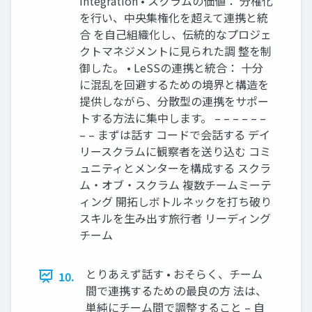
Integration • スクラムの価値： 分権化
を行い、中央集権化を超えて連携と統
合 を自己組織化し、伝統的なプロジェ
クトマネジメントに見られた調 整を制
御した。 • LeSSの連携と統合： 十分
に混乱を回避するための境界と構造を
提供しながら、分散型の連携をサポー
トする方法に集中します。 – – – – – –
– – まずは話す コードで会話する デイ
リースクラムに観察者を送り込む コミ
ュニティとメンターを構成する スクラ
ム・オブ・スクラム 複数チームミーテ
ィング 開拓しボトルネックを打ち破り
スキルを生み出す旅行者 リーディング
チーム
とりあえず話す • おそらく、チーム
10.
間で連携するための最良の方 法は、
単純にチーム間で調整すること – 自