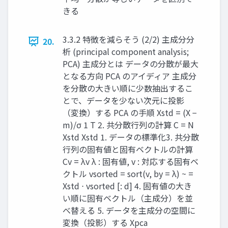
きる
3.3.2 特徴を減らそう (2/2) 主成分分
20.
析 (principal component analysis;
PCA) 主成分とは データの分散が最大
となる方向 PCA のアイディア 主成分
を分散の大きい順に少数抽出するこ
とで、データを少ない次元に投影
（変換）する PCA の手順 Xstd = (X −
m)/σ 1 T 2. 共分散行列の計算 C = N
Xstd Xstd 1. データの標準化 ​ ​ ​ ​ 3. 共分散
行列の固有値と固有ベクトルの計算
Cv = λv λ : 固有値, v : 対応する固有ベ
クトル vsorted = sort(v, by = λ) ~ =
Xstd ⋅ vsorted [: d] 4. 固有値の大き
い順に固有ベクトル（主成分）を並
べ替える 5. データを主成分の空間に
変換（投影）する Xpca ​ ​ ​ ​