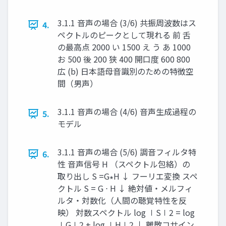
3.1.1 音声の場合 (3/6) 共振周波数はス
4.
ペクトルのピークとして現れる 前 ⾆
の最⾼点 2000 い 1500 え う あ 1000
お 500 後 200 狭 400 開⼝度 600 800
広 (b) ⽇本語⺟⾳識別のための特徴空
間（男声）
3.1.1 音声の場合 (4/6) 音声生成過程の
5.
モデル
3.1.1 音声の場合 (5/6) 調音フィルタ特
6.
性 音声信号 H （スペクトル包絡）の
取り出し S =G∗H ↓ フーリエ変換 スペ
クトル S = G ⋅ H ↓ 絶対値・メルフィ
ルタ・対数化（人間の聴覚特性を反
映） 対数スペクトル log ∣S∣2 = log
∣G∣2 + log ∣H∣2 ↓ 離散コサイン