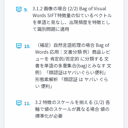
3.1.2 画像の場合 (2/2) Bag of Visual
9.
Words SIFT特徴量の似ているベクトル
を単語と見なし、出現頻度を特徴とし
て識別問題に適用
（補足）自然言語処理の場合 Bag of
10.
Words 応用：文書分類 例）商品レビ
ューを 肯定的/否定的 に分類する 文
書を単語の多重集合(bag)とみなす 文
例）「顔認証はヤバいぐらい便利」
形態素解析 「顔認証 は ヤバい ぐら
い 便利」
3.2 特徴のスケールを揃える (1/2) 各
11.
軸で値のスケールが異なる場合 値の
標準化が必要