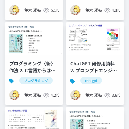
荒木 雅弘
5.1K
荒木 雅弘
4.3K
プログラミング〈新〉
ChatGPT 研修用資料
作法 2. C言語からはじ
2. プロンプトエンジニ
めよう
アリングの概要
プログラミング
chatgpt
荒木 雅弘
4.2K
荒木 雅弘
3.6K