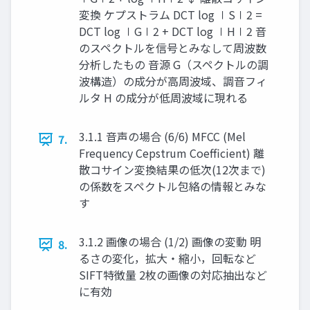
変換 ケプストラム DCT log ∣S∣2 =
DCT log ∣G∣2 + DCT log ∣H∣2 音
のスペクトルを信号とみなして周波数
分析したもの 音源 G（スペクトルの調
波構造）の成分が高周波域、調音フィ
ルタ H の成分が低周波域に現れる
3.1.1 音声の場合 (6/6) MFCC (Mel
7.
Frequency Cepstrum Coefficient) 離
散コサイン変換結果の低次(12次まで)
の係数をスペクトル包絡の情報とみな
す
3.1.2 画像の場合 (1/2) 画像の変動 明
8.
るさの変化，拡大・縮小，回転など
SIFT特徴量 2枚の画像の対応抽出など
に有効