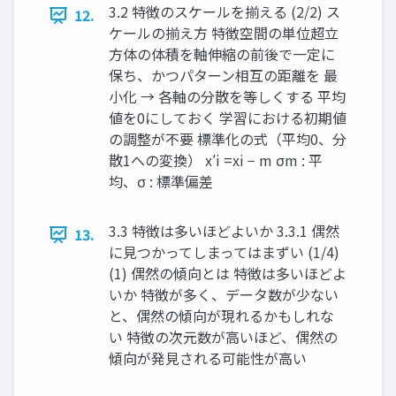
3.2 特徴のスケールを揃える (2/2) ス
12.
ケールの揃え方 特徴空間の単位超立
方体の体積を軸伸縮の前後で一定に
保ち、かつパターン相互の距離を 最
小化 → 各軸の分散を等しくする 平均
値を0にしておく 学習における初期値
の調整が不要 標準化の式（平均0、分
散1への変換） x′i = ​ xi − m σ ​ ​ m : 平
均、σ : 標準偏差
3.3 特徴は多いほどよいか 3.3.1 偶然
13.
に見つかってしまってはまずい (1/4)
(1) 偶然の傾向とは 特徴は多いほどよ
いか 特徴が多く、データ数が少ない
と、偶然の傾向が現れるかもしれな
い 特徴の次元数が高いほど、偶然の
傾向が発見される可能性が高い