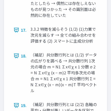
たとしたら → 偶然には存在しえない
ものが見つかった → その識別面は必
然的に存在していた
3.3.2 特徴を減らそう (1/2) (1)力業で
17.
次元を減らす → 全ての組み合わせを
評価する (2) スマートに主成分分析
（補足）共分散行列とは (1/2) データ
18.
の広がりを調べる → 共分散行列 1次
元の場合 m = N1 ∑x∈χ x 1 分散 σ 2
= N ∑x∈χ (x − m)2 平均 ​ ​ ​ ​ 多次元の場
合 m = N1 ∑x∈χ x 1 共分散行列 Σ =
N ∑x∈χ (x − m)(x − m)T 平均ベクト
ル ​ ​ ​ ​
（補足）共分散行列とは (2/2) 各軸の
19.
平均・分散が等しいデータを区別で