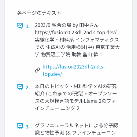
各ページのテキスト
2023/9 融合の場 by 田中さん
1.
https://fusion2023dl-2nd.s-top.dev/
実験化学・材料系 インフォマティクス
での 生成AIの 活用検討(中) 東京工業大
学 物質理工学院 助教 畠山 歓 1
https://fusion2023dl-2nd.s-
top.dev/
本日のトピック • 材料科学 x AIの研究
2.
紹介 (これまでの研究) • オープンソー
スの大規模言語モデルLlama 2のファ
インチュー ニング 2
グラフニューラルネットによる分子認
3.
識と物性予測 (& ファインチューニン