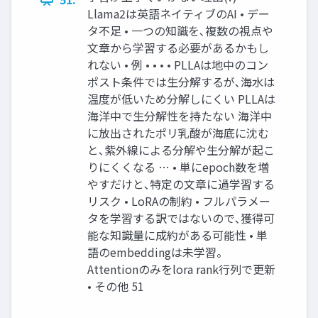
Llama2は英語ネイティブのAI • デー
タ不足 • 一つの知識を､複数の視点や
文章から学習する必要があるかもし
れない • 例 • • • • PLLAは地中のコン
ポスト条件では生分解するが､海水は
温度が低いため分解しにくい PLLAは
海洋中で生分解性を持たない 海洋中
に放出されたポリ乳酸が海底に沈む
と､紫外線による分解や生分解が起こ
りにくくなる … • 単にepoch数を増
やすだけと､特定の文章に過学習する
リスク • LoRAの制約 • フルパラメー
タを学習する訳ではないので､獲得可
能な知識量に成約がある可能性 • 単
語のembeddingは未学習。
Attentionのみをlora rank行列で更新
• その他 51