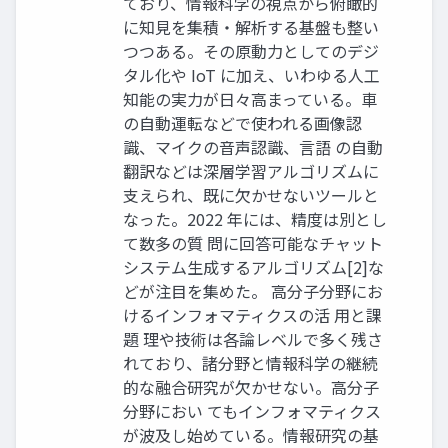
ており、情報科学の視点から俯瞰的
に知見を集積・解析する基盤も整い
つつある。その原動力としてのデジ
タル化や IoT に加え、いわゆる人工
知能の実力が日々高まっている。車
の自動運転などで使われる画像認
識、マイクの音声認識、言語 の自動
翻訳などは深層学習アルゴリズムに
支えられ、既に欠かせないツールと
なった。2022 年には、精度は別とし
て数多の質 問に回答可能なチャット
システム生成するアルゴリズム[2]な
どが注目を集めた。 高分子分野にお
けるインフォマティクスの活 用と課
題 理や技術は各論レベルで多く残さ
れており、諸分野と情報科学の継続
的な融合研究が欠かせない。高分子
分野におい てもインフォマティクス
が波及し始めている。情報研究の基