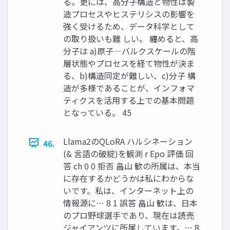
る。更には、高分子構造と物性は製
造プロセスやヒステリシスの影響を
強く受けるため、データ科学として
の取り扱いも難 しい。 纏めると、高
分子は a)原子―バルクスケールの階
層状態やプロセスを経て物性が決ま
る、b)構造同定が難しい、c)分子 構
造が多様であることが、インフォマ
ティクスを活用する上での基本問題
となっている。 45
Llama2のQLoRA ハルシネーション
46.
(& 言語の破綻)を観測 r Epo 評価 回
答 ch 0 0 拒否 畠山 歓の所属は、本当
に存在するかどうかは私にわからな
いです。私は、インターネット上の
情報源に… 8 1 誤答 畠山 歓は、日本
のプロ野球選手であり、現在は読売
ジャイアンツに所属しています。… 8