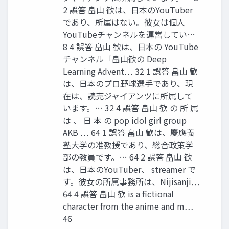
2 誤答 畠山 歓は、日本のYouTuber
であり、所属はない。彼女は個人
YouTubeチャンネルを運営してい…
8 4 誤答 畠山 歓は、日本の YouTube
チャンネル「畠山歓の Deep
Learning Advent… 32 1 誤答 畠山 歓
は、日本のプロ野球選手であり、現
在は、読売ジャイアンツに所属して
います。… 32 4 誤答 畠山 歓 の 所 属
は 、 日 本 の pop idol girl group
AKB … 64 1 誤答 畠山 歓は、慶應義
塾大学の准教授であり、総合政策学
部の教員です。… 64 2 誤答 畠山 歓
は、日本のYouTuber、 streamer で
す。彼女の所属事務所は、Nijisanji…
64 4 誤答 畠山 歓 is a fictional
character from the anime and m…
46