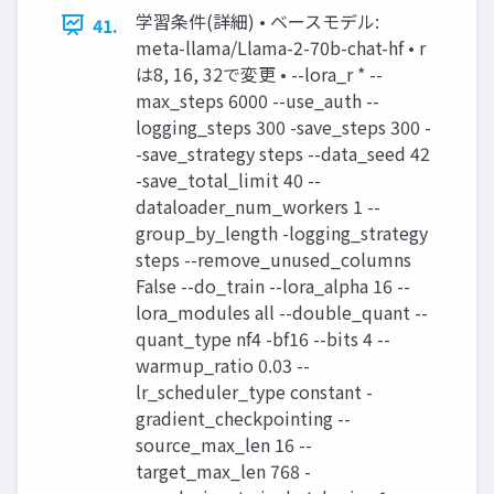
学習条件(詳細) • ベースモデル:
41.
meta-llama/Llama-2-70b-chat-hf • r
は8, 16, 32で変更 • --lora_r * --
max_steps 6000 --use_auth --
logging_steps 300 -save_steps 300 -
-save_strategy steps --data_seed 42
-save_total_limit 40 --
dataloader_num_workers 1 --
group_by_length -logging_strategy
steps --remove_unused_columns
False --do_train --lora_alpha 16 --
lora_modules all --double_quant --
quant_type nf4 -bf16 --bits 4 --
warmup_ratio 0.03 --
lr_scheduler_type constant -
gradient_checkpointing --
source_max_len 16 --
target_max_len 768 -