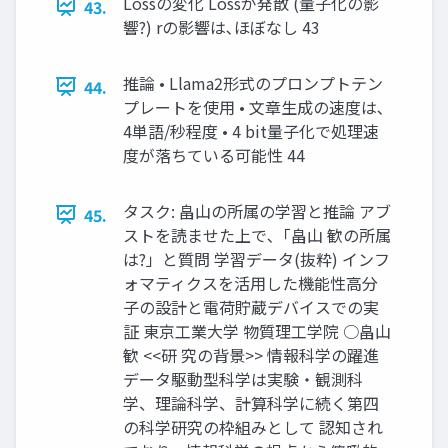
Lossの変化 Lossが発散 (量子化の影
43.
響?) rの影響は､ほぼなし 43
推論 • Llama2形式のプロンプトテン
44.
プレートを使用 • 文章生成の速度は､
4単語/秒程度 • 4 bit量子化で処理速
度が落ちている可能性 44
タスク: 畠山の所属の学習と推論 アブ
45.
ストを読ませた上で､「畠山 歓の所属
は?」と質問 学習データ(抜粋) インフ
ォマティクスを活用した機能性高分
子の設計と電荷貯蔵デバイスでの実
証 東京工業大学 物質理工学院 ○畠山
歓 <<研 究の背景>> 情報科学の躍進
データ駆動型科学は実験・観測科
学、理論科学、計算科学に続く第四
の科学研究の枠組みとして 認知され