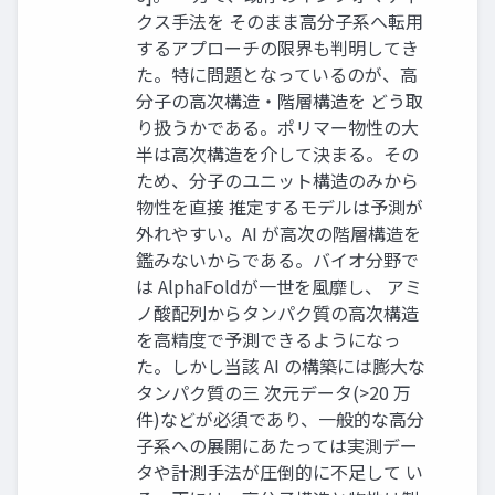
クス手法を そのまま高分子系へ転用
するアプローチの限界も判明してき
た。特に問題となっているのが、高
分子の高次構造・階層構造を どう取
り扱うかである。ポリマー物性の大
半は高次構造を介して決まる。その
ため、分子のユニット構造のみから
物性を直接 推定するモデルは予測が
外れやすい。AI が高次の階層構造を
鑑みないからである。バイオ分野で
は AlphaFoldが一世を風靡し、 アミ
ノ酸配列からタンパク質の高次構造
を高精度で予測できるようになっ
た。しかし当該 AI の構築には膨大な
タンパク質の三 次元データ(>20 万
件)などが必須であり、一般的な高分
子系への展開にあたっては実測デー
タや計測手法が圧倒的に不足して い