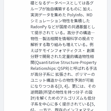
礎となるデータベースとしては各グ
ループが独自構築するものに 加え、
実測データを集めた PolyInfo、MD
シミュレーション物性を集積した
RadonPy などが国産の共通基盤とし
て提示されて いる。高分子の構造―
物性―製法相関を情報科学の視点で
解析する取り組みも増えている。例
えばケモインフォマティクス・ 創薬
分野で開発された定量的構造物性相
関(Quantitative Structure-Property
Relationships: QSPR)と呼ばれる手法
が高分子系に 拡張され、ポリマーの
ユニット構造からの物性予測が可能
になりつつある[3, 4]。更には、その
逆問題(所望の物性を持つ分子 の設
計)を解くためのアルゴリズムも低分
子系を中心に多く提示されている[5,
6]。 一方で、既存のインフォマティ