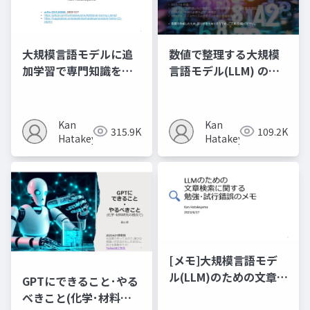
大規模言語モデルに追
数値で整理する大規模
加学習で専門知識を教
言語モデル(LLM) のメ
える試み (2023,
モ
arXiv:2312.03360)
Kan
Kan
315.9K
109.2K
Hatakeyama
Hatakeyama
[メモ]大規模言語モデ
ル(LLM)のための文章検
GPTにできること･やる
索に関する勉強･試行錯
べきこと(化学･材料研