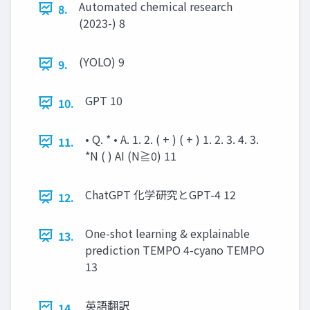
Automated chemical research
8.
(2023-) 8
(YOLO) 9
9.
GPT 10
10.
• Q. * • A. 1. 2. ( + ) ( + ) 1. 2. 3. 4. 3.
11.
*N ( ) AI (N≧0) 11
ChatGPT 化学研究とGPT-4 12
12.
One-shot learning & explainable
13.
prediction TEMPO 4-cyano TEMPO
13
英語翻訳
14.