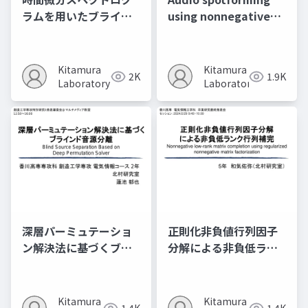
ラムを用いたブライン
using nonnegative
ド音源分離
tensor factorization
with attractor-based
regularization
Kitamura
Kitamura
2K
1.9K
Laboratory
Laboratory
深層パーミュテーショ
正則化非負値行列因子
ン解決法に基づくブラ
分解による非負低ラン
インド音源分離
ク行列補完
Kitamura
Kitamura