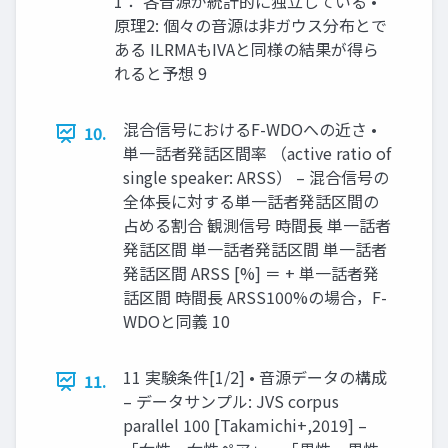
1： 各音源が統計的に独立している •
原理2: 個々の音源は非ガウス分布とで
ある ILRMAもIVAと同様の結果が得ら
れると予想 9
混合信号におけるF-WDOへの近さ •
10.
単一話者発話区間率 （active ratio of
single speaker: ARSS） – 混合信号の
全体長に対する単一話者発話区間の
占める割合 観測信号 時間長 単一話者
発話区間 単一話者発話区間 単一話者
発話区間 ARSS [%] ＝ + 単一話者発
話区間 時間長 ARSS100%の場合，F-
WDOと同義 10
11 実験条件[1/2] • 音源データの構成
11.
– データサンプル: JVS corpus
parallel 100 [Takamichi+,2019] –