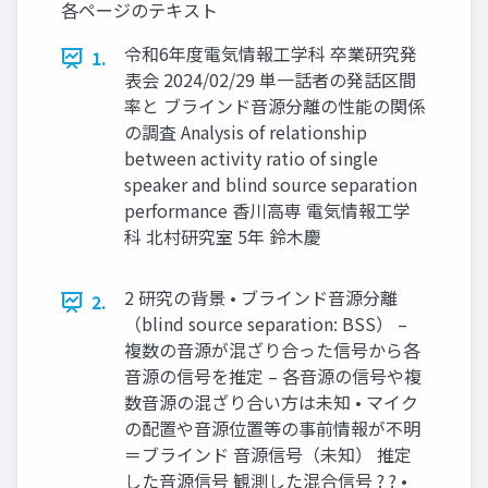
各ページのテキスト
令和6年度電気情報工学科 卒業研究発
1.
表会 2024/02/29 単一話者の発話区間
率と ブラインド音源分離の性能の関係
の調査 Analysis of relationship
between activity ratio of single
speaker and blind source separation
performance 香川高専 電気情報工学
科 北村研究室 5年 鈴木慶
2 研究の背景 • ブラインド音源分離
2.
（blind source separation: BSS） –
複数の音源が混ざり合った信号から各
音源の信号を推定 – 各音源の信号や複
数音源の混ざり合い方は未知 • マイク
の配置や音源位置等の事前情報が不明
＝ブラインド 音源信号（未知） 推定
した音源信号 観測した混合信号 ? ? •