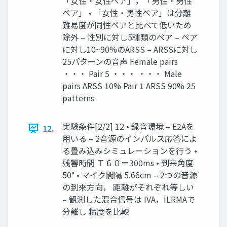
「女性・女性ペア」，「男性・男性
ペア」 • 「女性・男性ペア」は分離
難易度が同性ペアと比べて低いため
除外 – 性別に対し5種類のペア – ペア
に対し10~90%のARSS – ARSSに対し
25パターンの音声 Female pairs
・・・ Pair 5 ・・・ ・・・ Male
pairs ARSS 10% Pair 1 ARSS 90% 25
patterns
実験条件[2/2] 12 • 録音環境 – E2Aを
12.
用いる – 2音源のインパルス応答によ
る畳み込みシミュレーションを行う •
残響時間 Ｔ６０＝300ms • 到来角度
50° • マイク間隔 5.66cm – 2つの音源
の到来方向， 距離がそれぞれ等しい
– 観測した混合信号は IVA，ILRMAで
分離し 精度を比較