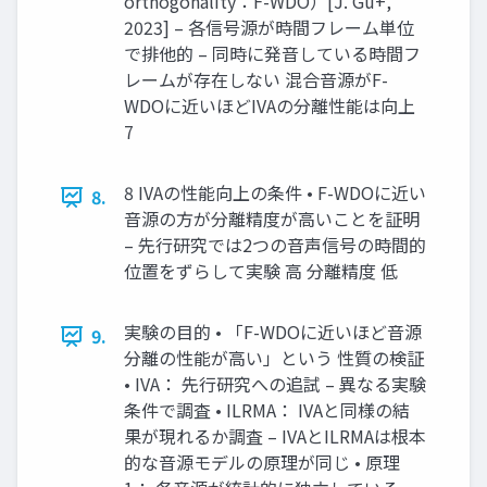
orthogonality：F-WDO）[J. Gu+,
2023] – 各信号源が時間フレーム単位
で排他的 – 同時に発音している時間フ
レームが存在しない 混合音源がF-
WDOに近いほどIVAの分離性能は向上
7
8 IVAの性能向上の条件 • F-WDOに近い
8.
音源の方が分離精度が高いことを証明
– 先行研究では2つの音声信号の時間的
位置をずらして実験 高 分離精度 低
実験の目的 • 「F-WDOに近いほど音源
9.
分離の性能が高い」という 性質の検証
• IVA： 先行研究への追試 – 異なる実験
条件で調査 • ILRMA： IVAと同様の結
果が現れるか調査 – IVAとILRMAは根本
的な音源モデルの原理が同じ • 原理