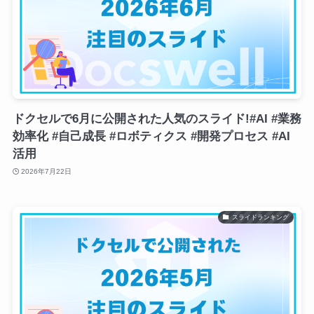
ドクセルで6月に公開された人気のスライド!#AI #業務
効率化 #自己成長 #ロボティクス #開発プロセス #AI
活用
2026年7月22日
スライドランキング